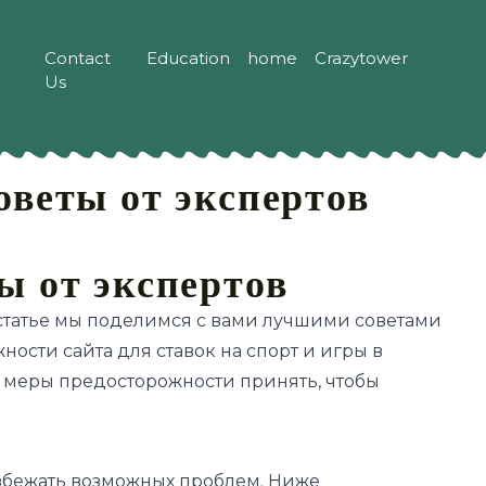
Contact
Education
home
Crazytower
Us
оветы от экспертов
ы от экспертов
 статье мы поделимся с вами лучшими советами
ости сайта для ставок на спорт и игры в
ие меры предосторожности принять, чтобы
избежать возможных проблем. Ниже