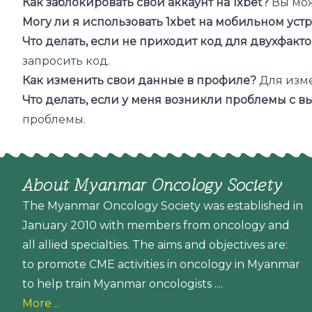
Как заблокировать свой аккаунт на 1xbet?
Вы мож
Могу ли я использовать 1xbet на мобильном уст
Что делать, если не приходит код для двухфак
запросить код.
Как изменить свои данные в профиле?
Для изме
Что делать, если у меня возникли проблемы с 
проблемы.
About Myanmar Oncology Society
The Myanmar Oncology Society was established in
January 2010 with members from oncology and
all allied specialties. The aims and objectives are:
to promote CME activities in oncology in Myanmar
to help train Myanmar oncologists ....
More ..