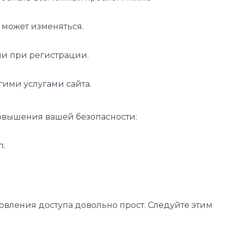
н может изменяться.
ли при регистрации.
гими услугами сайта.
 повышения вашей безопасности:
п.
новления доступа довольно прост. Следуйте этим