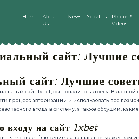
Home
About
News
Activities
Photos &
Us
Videos
циальный сайт: Лучшие с
ьный сайт: Лучшие совет
альный сайт 1xbet, вы попали по адресу. В данной
йти процесс авторизации и использовать все возможн
 безопасного входа в систему, а также обсудим, как
 входу на сайт 1xbet
но понятен, но соблюдение ряда шагов поможет вам 