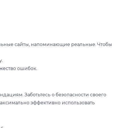
ьные сайты, напоминающие реальные. Чтобы
у.
жество ошибок.
ндациям. Заботьтесь о безопасности своего
 максимально эффективно использовать