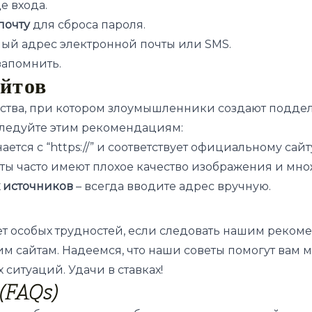
е входа.
почту
для сброса пароля.
ный адрес электронной почты или SMS.
запомнить.
айтов
тва, при котором злоумышленники создают поддел
следуйте этим рекомендациям:
ается с “https://” и соответствует официальному сайт
ы часто имеют плохое качество изображения и мно
х источников
– всегда вводите адрес вручную.
т особых трудностей, если следовать нашим рекоме
м сайтам. Надеемся, что наши советы помогут вам
ситуаций. Удачи в ставках!
(FAQs)