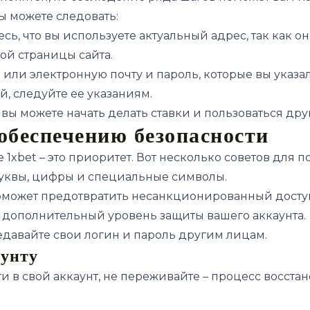
ы можете следовать:
есь, что вы используете актуальный адрес, так как о
ой страницы сайта.
 или электронную почту и пароль, которые вы указа
й, следуйте ее указаниям.
вы можете начать делать ставки и пользоваться дру
обеспечению безопасности
 1xbet – это приоритет. Вот несколько советов для
уквы, цифры и специальные символы.
оможет предотвратить несанкционированный досту
о дополнительный уровень защиты вашего аккаунта.
едавайте свои логин и пароль другим лицам.
аунту
и в свой аккаунт, не переживайте – процесс восста