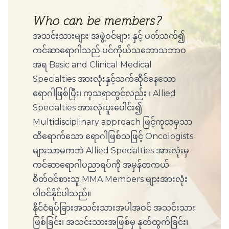
Who can be members?
အသင်းသားများ အဖွဲ့ဝင်များ နှင့် ပတ်သက်၍
ကင်ဆာရောဂါသည် ပင်ကိုယ်သဘောသဘာဝ
အရ Basic and Clinical Medical
Specialties အားလုံးနှင့်သက်ဆိုင်နေသော
ရောဂါဖြစ်ပြီး၊ ကုသရာတွင်လည်း ၊ Allied
Specialties အားလုံးပူးပေါင်း၍
Multidisciplinary approach ဖြင့်ကုသမှသာ
ထိရောက်သော ရောဂါဖြစ်သဖြင့် Oncologists
များသာမကဘဲ Allied Specialties အားလုံးမှ
ကင်ဆာရောဂါပညာရပ်ကို အမှန်တကယ်
စိတ်ဝင်စားသူ MMA Members များအားလုံး
ပါဝင်နိုင်ပါသည်။
နိုင်ငံရပ်ခြားအသင်းသားအပါအဝင် အသင်းသား
ဖြစ်ခြင်း၊ အသင်းသားအဖြစ်မှ နုတ်ထွက်ခြင်း၊