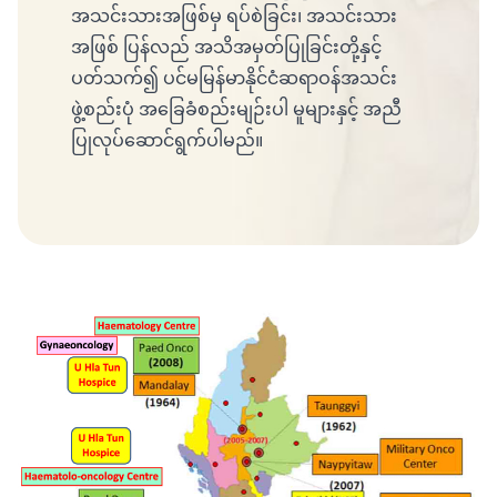
အသင်းသားအဖြစ်မှ ရပ်စဲခြင်း၊ အသင်းသား
အဖြစ် ပြန်လည် အသိအမှတ်ပြုခြင်းတို့နှင့်
ပတ်သက်၍ ပင်မမြန်မာနိုင်ငံဆရာဝန်အသင်း
ဖွဲ့စည်းပုံ အခြေခံစည်းမျဉ်းပါ မူများနှင့် အညီ
ပြုလုပ်ဆောင်ရွက်ပါမည်။