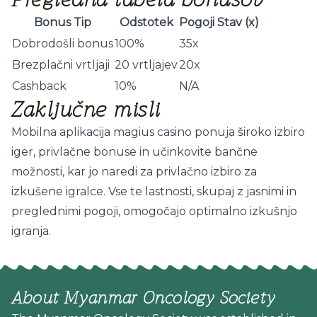
Bonus Tip
Odstotek
Pogoji Stav (x)
Dobrodošli bonus
100%
35x
Brezplačni vrtljaji
20 vrtljajev
20x
Cashback
10%
N/A
Zaključne misli
Mobilna aplikacija magius casino ponuja široko izbiro
iger, privlačne bonuse in učinkovite bančne
možnosti, kar jo naredi za privlačno izbiro za
izkušene igralce. Vse te lastnosti, skupaj z jasnimi in
preglednimi pogoji, omogočajo optimalno izkušnjo
igranja.
About Myanmar Oncology Society