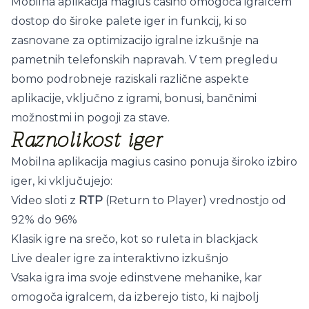
Mobilna aplikacija magius casino omogoča igralcem
dostop do široke palete iger in funkcij, ki so
zasnovane za optimizacijo igralne izkušnje na
pametnih telefonskih napravah. V tem pregledu
bomo podrobneje raziskali različne aspekte
aplikacije, vključno z igrami, bonusi, bančnimi
možnostmi in pogoji za stave.
Raznolikost iger
Mobilna aplikacija magius casino ponuja široko izbiro
iger, ki vključujejo:
Video sloti z
RTP
(Return to Player) vrednostjo od
92% do 96%
Klasik igre na srečo, kot so ruleta in blackjack
Live dealer igre za interaktivno izkušnjo
Vsaka igra ima svoje edinstvene mehanike, kar
omogoča igralcem, da izberejo tisto, ki najbolj