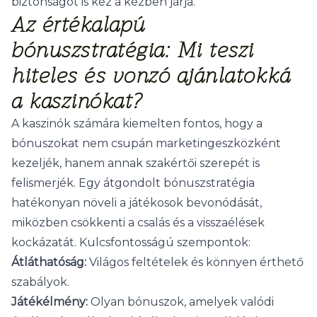
biztonságot is kéz a kézben járja.
Az értékalapú
bónuszstratégia: Mi teszi
hiteles és vonzó ajánlatokká
a kaszinókat?
A kaszinók számára kiemelten fontos, hogy a
bónuszokat nem csupán marketingeszközként
kezeljék, hanem annak szakértői szerepét is
felismerjék. Egy átgondolt bónuszstratégia
hatékonyan növeli a játékosok bevonódását,
miközben csökkenti a csalás és a visszaélések
kockázatát. Kulcsfontosságú szempontok:
Átláthatóság:
Világos feltételek és könnyen érthető
szabályok.
Játékélmény:
Olyan bónuszok, amelyek valódi