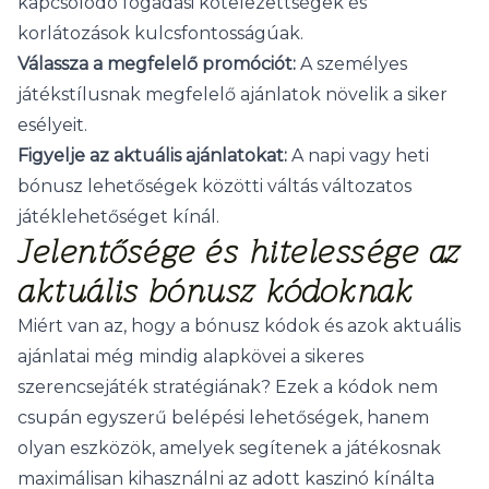
kapcsolódó fogadási kötelezettségek és
korlátozások kulcsfontosságúak.
Válassza a megfelelő promóciót:
A személyes
játékstílusnak megfelelő ajánlatok növelik a siker
esélyeit.
Figyelje az aktuális ajánlatokat:
A napi vagy heti
bónusz lehetőségek közötti váltás változatos
játéklehetőséget kínál.
Jelentősége és hitelessége az
aktuális bónusz kódoknak
Miért van az, hogy a bónusz kódok és azok aktuális
ajánlatai még mindig alapkövei a sikeres
szerencsejáték stratégiának? Ezek a kódok nem
csupán egyszerű belépési lehetőségek, hanem
olyan eszközök, amelyek segítenek a játékosnak
maximálisan kihasználni az adott kaszinó kínálta