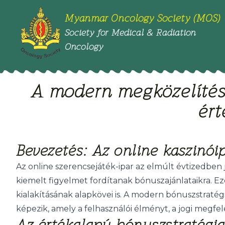
Myanmar Oncology Society (MOS)
Society for Medical & Radiation
Oncology
A modern megközelítés 
ért
Bevezetés: Az online kaszinói
Az online szerencsejáték-ipar az elmúlt évtizedbe
kiemelt figyelmet fordítanak bónuszajánlataikra. E
kialakításának alapkövei is. A modern bónuszstra
képezik, amely a felhasználói élményt, a jogi megfele
Az értékalapú bónuszstratégia