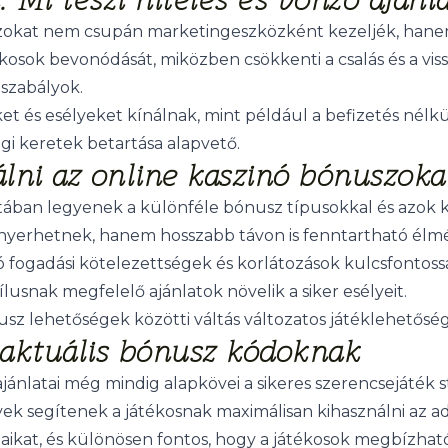
zokat nem csupán marketingeszközként kezeljék, hanem 
kosok bevonódását, miközben csökkenti a csalás és a vi
 szabályok.
t és esélyeket kínálnak, mint például a befizetés nélkü
gi keretek betartása alapvető.
lni az online kaszinó bónuszoka
ztában legyenek a különféle bónusz típusokkal és azok k
nyerhetnek, hanem hosszabb távon is fenntartható élm
fogadási kötelezettségek és korlátozások kulcsfontoss
lusnak megfelelő ajánlatok növelik a siker esélyeit.
sz lehetőségek közötti váltás változatos játéklehetőség
z aktuális bónusz kódoknak
 ajánlatai még mindig alapkövei a sikeres szerencsejáté
k segítenek a játékosnak maximálisan kihasználni az ado
aikat, és különösen fontos, hogy a játékosok megbízható f