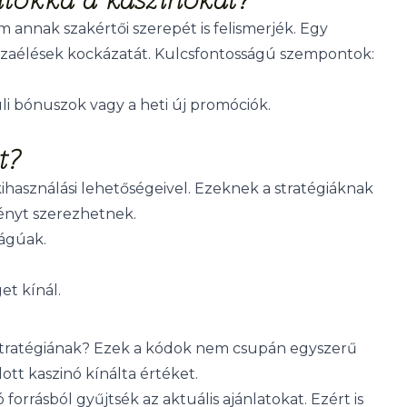
annak szakértői szerepét is felismerjék. Egy
sszaélések kockázatát. Kulcsfontosságú szempontok:
li bónuszok vagy a heti új promóciók.
t?
ihasználási lehetőségeivel. Ezeknek a stratégiáknak
ényt szerezhetnek.
ágúak.
et kínál.
k stratégiának? Ezek a kódok nem csupán egyszerű
tt kaszinó kínálta értéket.
orrásból gyűjtsék az aktuális ajánlatokat. Ezért is