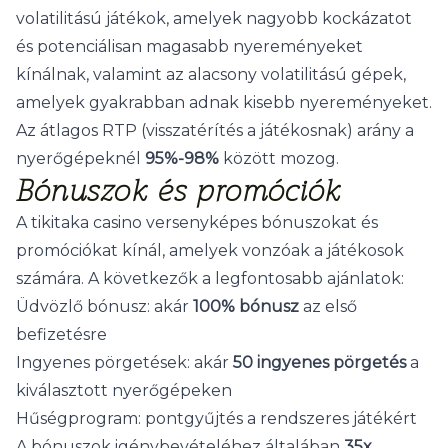
volatilitású játékok, amelyek nagyobb kockázatot
és potenciálisan magasabb nyereményeket
kínálnak, valamint az alacsony volatilitású gépek,
amelyek gyakrabban adnak kisebb nyereményeket.
Az átlagos RTP (visszatérítés a játékosnak) arány a
nyerőgépeknél
95%-98%
között mozog.
Bónuszok és promóciók
A tikitaka casino versenyképes bónuszokat és
promóciókat kínál, amelyek vonzóak a játékosok
számára. A következők a legfontosabb ajánlatok:
Üdvözlő bónusz: akár
100% bónusz
az első
befizetésre
Ingyenes pörgetések: akár
50 ingyenes pörgetés
a
kiválasztott nyerőgépeken
Hűségprogram: pontgyűjtés a rendszeres játékért
A bónuszok igénybevételéhez általában
35x