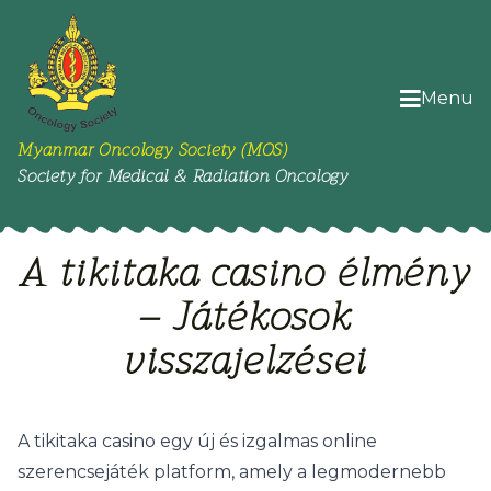
Menu
Myanmar Oncology Society (MOS)
Society for Medical & Radiation Oncology
A tikitaka casino élmény
– Játékosok
visszajelzései
A
tikitaka casino
egy új és izgalmas online
szerencsejáték platform, amely a legmodernebb