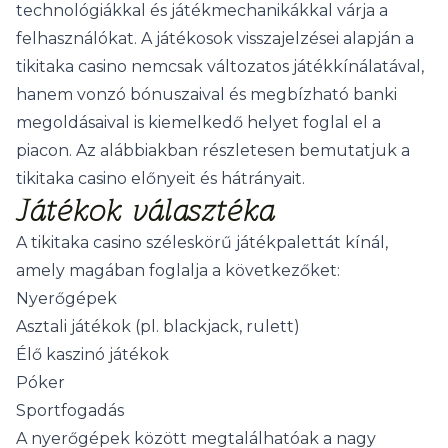
technológiákkal és játékmechanikákkal várja a
felhasználókat. A játékosok visszajelzései alapján a
tikitaka casino nemcsak változatos játékkínálatával,
hanem vonzó bónuszaival és megbízható banki
megoldásaival is kiemelkedő helyet foglal el a
piacon. Az alábbiakban részletesen bemutatjuk a
tikitaka casino előnyeit és hátrányait.
Játékok választéka
A tikitaka casino széleskörű játékpalettát kínál,
amely magában foglalja a következőket:
Nyerőgépek
Asztali játékok (pl. blackjack, rulett)
Élő kaszinó játékok
Póker
Sportfogadás
A nyerőgépek között megtalálhatóak a nagy