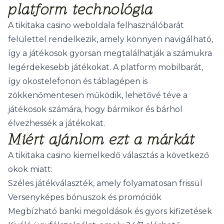
platform technológia
A tikitaka casino weboldala felhasználóbarát
felülettel rendelkezik, amely könnyen navigálható,
így a játékosok gyorsan megtalálhatják a számukra
legérdekesebb játékokat. A platform mobilbarát,
így okostelefonon és táblagépen is
zökkenőmentesen működik, lehetővé téve a
játékosok számára, hogy bármikor és bárhol
élvezhessék a játékokat.
Miért ajánlom ezt a márkát
A tikitaka casino kiemelkedő választás a következő
okok miatt:
Széles játékválaszték, amely folyamatosan frissül
Versenyképes bónuszok és promóciók
Megbízható banki megoldások és gyors kifizetések