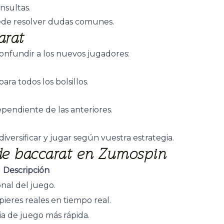
nsultas.
de resolver dudas comunes.
arat
onfundir a los nuevos jugadores:
ra todos los bolsillos.
ependiente de las anteriores.
versificar y jugar según vuestra estrategia.
de baccarat en Zumospin
Descripción
onal del juego.
ieres reales en tiempo real.
a de juego más rápida.