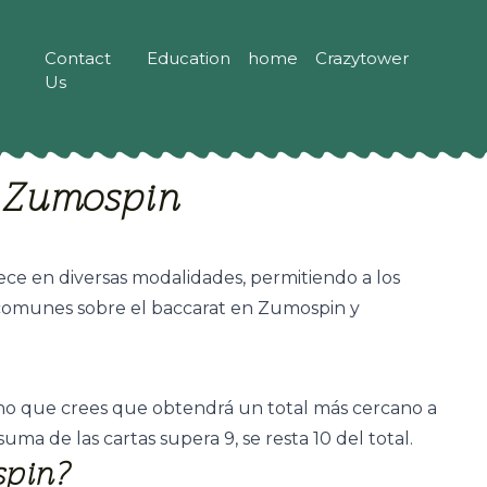
Contact
Education
home
Crazytower
Us
n Zumospin
rece en diversas modalidades, permitiendo a los
 comunes sobre el baccarat en Zumospin y
mano que crees que obtendrá un total más cercano a
 suma de las cartas supera 9, se resta 10 del total.
spin?