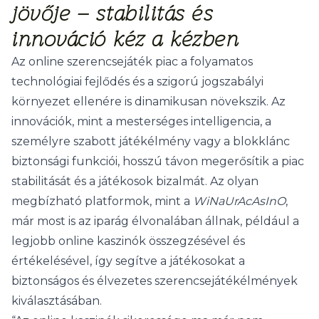
jövője – stabilitás és
innováció kéz a kézben
Az online szerencsejáték piac a folyamatos
technológiai fejlődés és a szigorú jogszabályi
környezet ellenére is dinamikusan növekszik. Az
innovációk, mint a mesterséges intelligencia, a
személyre szabott játékélmény vagy a blokklánc
biztonsági funkciói, hosszú távon megerősítik a piac
stabilitását és a játékosok bizalmát. Az olyan
megbízható platformok, mint a
WiNaUrAcAsInO
,
már most is az iparág élvonalában állnak, például a
legjobb online kaszinók összegzésével és
értékelésével, így segítve a játékosokat a
biztonságos és élvezetes szerencsejátékélmények
kiválasztásában.