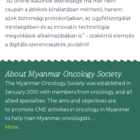
“Az online kaszinók sikeressége ma már nem
csupán a játékok kínálatában mérhető, hanem
azok biztonsági protokolljaiban, az ügyfélszolgálat
minőségében és az innovatív technológiai
megoldások alkalmazásában is.” – szakértői elemzés
a digitális szerencsejáték jövőjéről
About Myanmar Oncology Society
The Myanmar Oncology Society was established in
January 2010 with members from oncology and all
allied specialties. The aims and objectives are:
to promote CME activities in oncology in Myanmar
to help train Myanmar oncologists ....
More ..