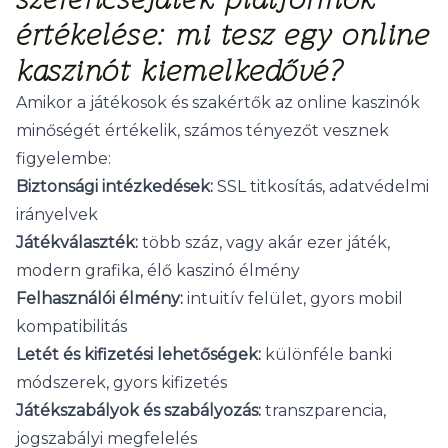
értékelése: mi tesz egy online
kaszinót kiemelkedővé?
Amikor a játékosok és szakértők az online kaszinók
minőségét értékelik, számos tényezőt vesznek
figyelembe:
Biztonsági intézkedések:
SSL titkosítás, adatvédelmi
irányelvek
Játékválaszték:
több száz, vagy akár ezer játék,
modern grafika, élő kaszinó élmény
Felhasználói élmény:
intuitív felület, gyors mobil
kompatibilitás
Letét és kifizetési lehetőségek:
különféle banki
módszerek, gyors kifizetés
Játékszabályok és szabályozás:
transzparencia,
jogszabályi megfelelés