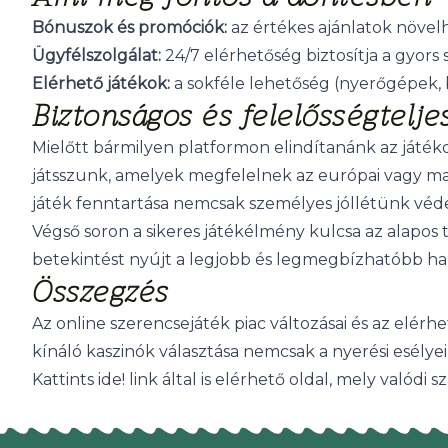
Bónuszok és promóciók:
az értékes ajánlatok növelh
Ügyfélszolgálat:
24/7 elérhetőség biztosítja a gyor
Elérhető játékok:
a sokféle lehetőség (nyerőgépek, bla
Biztonságos és felelősségtelje
Mielőtt bármilyen platformon elindítanánk az játékot
játsszunk, amelyek megfelelnek az európai vagy mag
játék fenntartása nemcsak személyes jóllétünk véde
Végső soron a sikeres játékélmény kulcsa az alapos t
betekintést nyújt a legjobb és legmegbízhatóbb haz
Összegzés
Az online szerencsejáték piac változásai és az elé
kínáló kaszinók választása nemcsak a nyerési esélyei
Kattints ide! link által is elérhető oldal, mely valód