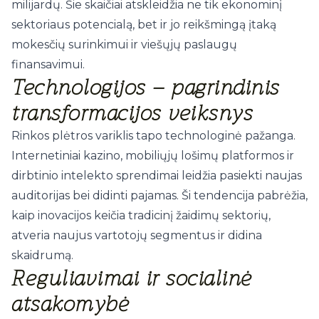
milijardų
. Šie skaičiai atskleidžia ne tik ekonominį
sektoriaus potencialą, bet ir jo reikšmingą įtaką
mokesčių surinkimui ir viešųjų paslaugų
finansavimui.
Technologijos – pagrindinis
transformacijos veiksnys
Rinkos plėtros variklis tapo technologinė pažanga.
Internetiniai kazino, mobiliųjų lošimų platformos ir
dirbtinio intelekto sprendimai leidžia pasiekti naujas
auditorijas bei didinti pajamas. Ši tendencija pabrėžia,
kaip inovacijos keičia tradicinį žaidimų sektorių,
atveria naujus vartotojų segmentus ir didina
skaidrumą.
Reguliavimai ir socialinė
atsakomybė