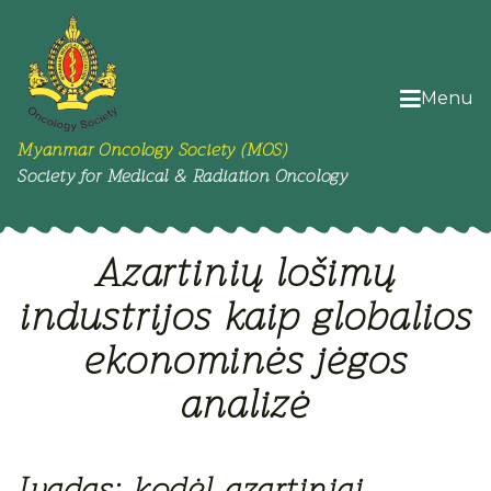
Menu
Myanmar Oncology Society (MOS)
Society for Medical & Radiation Oncology
Azartinių lošimų
industrijos kaip globalios
ekonominės jėgos
analizė
Įvadas: kodėl azartiniai