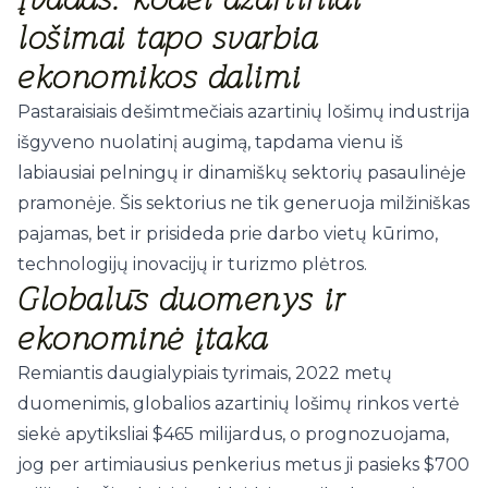
lošimai tapo svarbia
ekonomikos dalimi
Pastaraisiais dešimtmečiais azartinių lošimų industrija
išgyveno nuolatinį augimą, tapdama vienu iš
labiausiai pelningų ir dinamiškų sektorių pasaulinėje
pramonėje. Šis sektorius ne tik generuoja milžiniškas
pajamas, bet ir prisideda prie darbo vietų kūrimo,
technologijų inovacijų ir turizmo plėtros.
Globalūs duomenys ir
ekonominė įtaka
Remiantis daugialypiais tyrimais, 2022 metų
duomenimis, globalios azartinių lošimų rinkos vertė
siekė apytiksliai
$465 milijardus
, o prognozuojama,
jog per artimiausius penkerius metus ji pasieks
$700