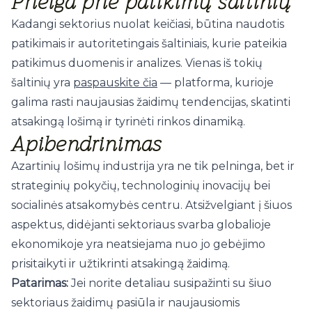
Prieiga prie patikimų šaltinių
Kadangi sektorius nuolat keičiasi, būtina naudotis
patikimais ir autoritetingais šaltiniais, kurie pateikia
patikimus duomenis ir analizes. Vienas iš tokių
šaltinių yra
paspauskite čia
— platforma, kurioje
galima rasti naujausias žaidimų tendencijas, skatinti
atsakingą lošimą ir tyrinėti rinkos dinamiką.
Apibendrinimas
Azartinių lošimų industrija yra ne tik pelninga, bet ir
strateginių pokyčių, technologinių inovacijų bei
socialinės atsakomybės centru. Atsižvelgiant į šiuos
aspektus, didėjanti sektoriaus svarba globalioje
ekonomikoje yra neatsiejama nuo jo gebėjimo
prisitaikyti ir užtikrinti atsakingą žaidimą.
Patarimas:
Jei norite detaliau susipažinti su šiuo
sektoriaus žaidimų pasiūla ir naujausiomis