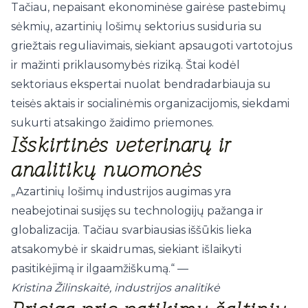
Tačiau, nepaisant ekonominėse gairėse pastebimų
sėkmių, azartinių lošimų sektorius susiduria su
griežtais reguliavimais, siekiant apsaugoti vartotojus
ir mažinti priklausomybės riziką. Štai kodėl
sektoriaus ekspertai nuolat bendradarbiauja su
teisės aktais ir socialinėmis organizacijomis, siekdami
sukurti atsakingo žaidimo priemones.
Išskirtinės veterinarų ir
analitikų nuomonės
„Azartinių lošimų industrijos augimas yra
neabejotinai susijęs su technologijų pažanga ir
globalizacija. Tačiau svarbiausias iššūkis lieka
atsakomybė ir skaidrumas, siekiant išlaikyti
pasitikėjimą ir ilgaamžiškumą.“ —
Kristina Žilinskaitė, industrijos analitikė