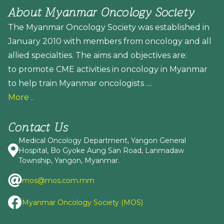
About Myanmar Oncology Society
The Myanmar Oncology Society was established in
January 2010 with members from oncology and all
allied specialties. The aims and objectives are:
to promote CME activities in oncology in Myanmar
to help train Myanmar oncologists ....
More ..
Contact Us
Medical Oncology Department, Yangon General
Hospital, Bo Gyoke Aung San Road, Lanmadaw
Township, Yangon, Myanmar.
mos@mos.com.mm
Myanmar Oncology Society (MOS)