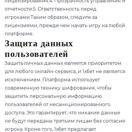
лицензирования.4. Прозрачность управления и
отчетности.5. Ответственность перед
игроками.Таким образом, следите за
лицензиями, прежде чем начать игру на любой
платформе.
Защита данных
пользователей
Защита личных данных является приоритетом
для любого онлайн-сервиса, и 1хбет не является
исключением. Платформа использует
современную технику шифрования, чтобы
защитить персональную информацию
пользователей от несанкционированного
доступа. Это гарантирует, что никакие данные
не будут переданы третьим лицам без согласия
игрока. Кроме того, 1хбет предлагает