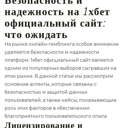
Безопасность и
надежность на 1хбет
официальный сайт:
что ожидать
На рынке онлайн-гемблинга особое внимание
уделяется безопасности и надежности
платформ. 1хбет официальный сайт является
одним из популярных выборов сыгравших на
этом рынке. В данной статье мы рассмотрим
основные аспекты, которые связаны с
безопасностью и защитой данных
пользователей, а также кейсы, показывающие
роль этих факторов в обеспечении
благоприятного пользовательского опыта.
Лицензирование и