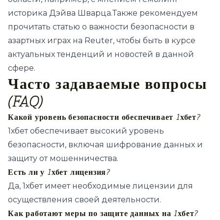
историка Дэйва Шварца
.Также рекомендуем
прочитать статью о важности безопасности в
азартных играх на
Reuter
, чтобы быть в курсе
актуальных тенденций и новостей в данной
сфере.
Часто задаваемые вопросы
(FAQ)
Какой уровень безопасности обеспечивает 1хбет?
1хбет обеспечивает высокий уровень
безопасности, включая шифрование данных и
защиту от мошенничества.
Есть ли у 1хбет лицензия?
Да, 1хбет имеет необходимые лицензии для
осуществления своей деятельности.
Как работают меры по защите данных на 1хбет?