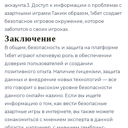
аккаунта.3. Доступ к информации о проблемах с
азартными играми.Таким образом, 1хбет создает
безопасное игровое окружение, которое
заботится о своих игроках.
Заключение
В общем, безопасность и защита на платформе
1хбет играют ключевую роль в обеспечении
доверия пользователей и создании
позитивного опыта. Наличие лицензии, защита
данных и внедрение новых технологий — все
это говорит о высоком уровне безопасности
данного онлайн-казино. Если вы ищете
информацию о том, как вести безопасные
азартные игры в интернете, вы также можете
ознакомиться с мнением эксперта в данной
области, например, с мнением
гемблинг-