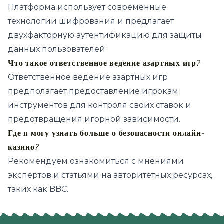
Платформа использует современные
технологии шифрования и предлагает
двухфакторную аутентификацию для защиты
данных пользователей.
Что такое ответственное ведение азартных игр?
Ответственное ведение азартных игр
предполагает предоставление игрокам
инструментов для контроля своих ставок и
предотвращения игорной зависимости.
Где я могу узнать больше о безопасности онлайн-
казино?
Рекомендуем ознакомиться с мнениями
экспертов и статьями на авторитетных ресурсах,
таких как
BBC
.