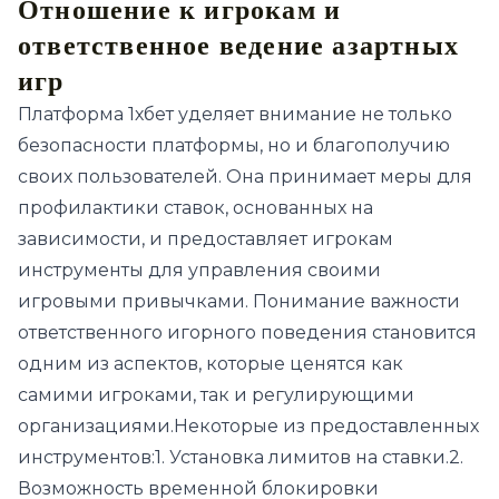
Отношение к игрокам и
ответственное ведение азартных
игр
Платформа 1хбет уделяет внимание не только
безопасности платформы, но и благополучию
своих пользователей. Она принимает меры для
профилактики ставок, основанных на
зависимости, и предоставляет игрокам
инструменты для управления своими
игровыми привычками. Понимание важности
ответственного игорного поведения становится
одним из аспектов, которые ценятся как
самими игроками, так и регулирующими
организациями.Некоторые из предоставленных
инструментов:1. Установка лимитов на ставки.2.
Возможность временной блокировки