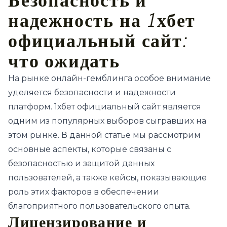
Безопасность и
надежность на 1хбет
официальный сайт:
что ожидать
На рынке онлайн-гемблинга особое внимание
уделяется безопасности и надежности
платформ. 1хбет официальный сайт является
одним из популярных выборов сыгравших на
этом рынке. В данной статье мы рассмотрим
основные аспекты, которые связаны с
безопасностью и защитой данных
пользователей, а также кейсы, показывающие
роль этих факторов в обеспечении
благоприятного пользовательского опыта.
Лицензирование и