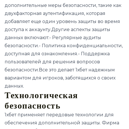
дополнительные меры безопасности, такие как
двухфакторная аутентификация, которая
добавляет еще один уровень защиты во время
доступа к аккаунту.Другие аспекты защиты
данных включают:- Регулярные аудиты
безопасности.- Политика конфиденциальности,
доступная для ознакомления.- Поддержка
пользователей для решения вопросов
безопасности.Все это делает 1хбет надежным
вариантом для игроков, заботящихся о своих
данных.
Технологическая
безопасность
1хбет применяет передовые технологии для
обеспечения дополнительной защиты. Фирма