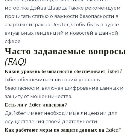
историка Дэйва Шварца
.Также рекомендуем
прочитать статью о важности безопасности в
азартных играх на
Reuter
, чтобы быть в курсе
актуальных тенденций и новостей в данной
сфере.
Часто задаваемые вопросы
(FAQ)
Какой уровень безопасности обеспечивает 1хбет?
1хбет обеспечивает высокий уровень
безопасности, включая шифрование данных и
защиту от мошенничества.
Есть ли у 1хбет лицензия?
Да, 1хбет имеет необходимые лицензии для
осуществления своей деятельности.
Как работают меры по защите данных на 1хбет?