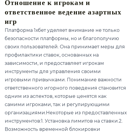
Отношение к игрокам и
ответственное ведение азартных
игр
Платформа 1хбет уделяет внимание не только
безопасности платформы, но и благополучию
своих пользователей. Она принимает меры для
профилактики ставок, основанных на
зависимости, и предоставляет игрокам
инструменты для управления своими
игровыми привычками. Понимание важности
ответственного игорного поведения становится
одним из аспектов, которые ценятся как
самими игроками, так и регулирующими
организациями.Некоторые из предоставленных
инструментов:1. Установка лимитов на ставки.2.
Возможность временной блокировки