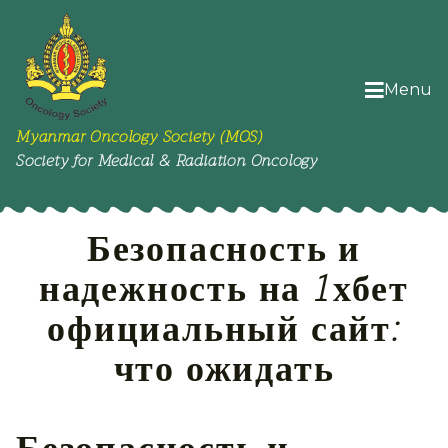
Menu
Myanmar Oncology Society (MOS)
Society for Medical & Radiation Oncology
Безопасность и
надежность на 1хбет
официальный сайт:
что ожидать