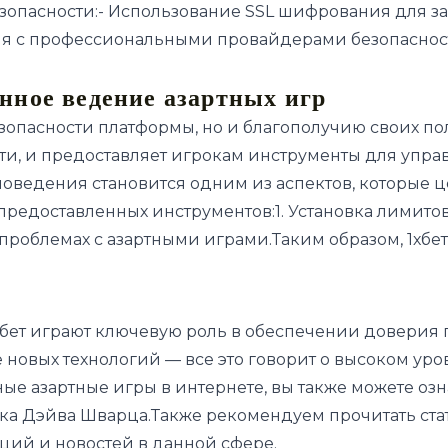
езопасности:- Использование SSL шифрования для з
я с профессиональными провайдерами безопасност
нное ведение азартных игр
езопасности платформы, но и благополучию своих п
сти, и предоставляет игрокам инструменты для уп
оведения становится одним из аспектов, которые ц
едоставленных инструментов:1. Установка лимитов
проблемах с азартными играми.Таким образом, 1хбет
1хбет играют ключевую роль в обеспечении доверия 
новых технологий — все это говорит о высоком уро
ные азартные игры в интернете, вы также можете оз
ка Дэйва Шварца
.Также рекомендуем прочитать ста
нций и новостей в данной сфере.