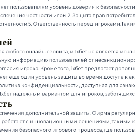
яет пользователям уровень доверия к безопасности
печение честности игры.2. Защита прав потребител
отчетности.5. Ответственность перед игроками.Таки
лей
я любого онлайн-сервиса, и 1хбет не является ис
ную информацию пользователей от несанкционирова
гласия игрока. Кроме того, 1хбет предлагает допол
яет еще один уровень защиты во время доступа к а
Политика конфиденциальности, доступная для озна
1хбет надежным вариантом для игроков, заботящихся
сть
еспечения дополнительной защиты. Фирма регулярно
и работают с инновационными решениями, такими 
чения безопасного игрового процесса, где пользова