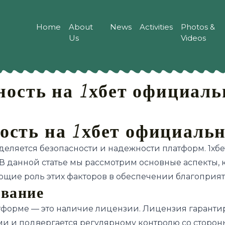
Home
About
News
Activities
Photos &
Us
Videos
ность на 1хбет официаль
ость на 1хбет официальн
еляется безопасности и надежности платформ. 1хб
В данной статье мы рассмотрим основные аспекты, 
ющие роль этих факторов в обеспечении благоприят
ование
форме — это наличие лицензии. Лицензия гарантиру
 и подвергается регулярному контролю со стороны