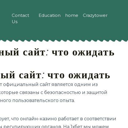
Contact
Education
home
Crazytower
Us
ный сайт: что ожидать
ый сайт: что ожидать
ет официальный сайт является одним из
которые связаны с безопасностью и защитой
ного пользовательского опыта.
ет, что онлайн-казино работает в соответствии
 регулирующих органов. На 1хбет мы можем