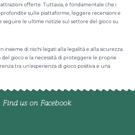
 attrazioni offerte. Tuttavia, è fondamentale che i
approfondite sulle piattaforme, leggere recensioni e
le seguire le ultime notizie sul settore del gioco su
sieme di rischi legati alla legalità e alla sicurezza.
 del gioco e la necessità di proteggere le proprie
renza tra un’esperienza di gioco positiva e una
Find us on Facebook