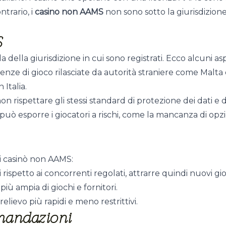
ntrario, i
casino non AAMS
non sono sotto la giurisdizione 
S
a della giurisdizione in cui sono registrati. Ecco alcuni as
nze di gioco rilasciate da autorità straniere come Malta 
 Italia.
rispettare gli stessi standard di protezione dei dati e d
uò esporre i giocatori a rischi, come la mancanza di opzi
 ai casinò non AAMS:
ispetto ai concorrenti regolati, attrarre quindi nuovi gio
 ampia di giochi e fornitori.
elievo più rapidi e meno restrittivi.
mandazioni