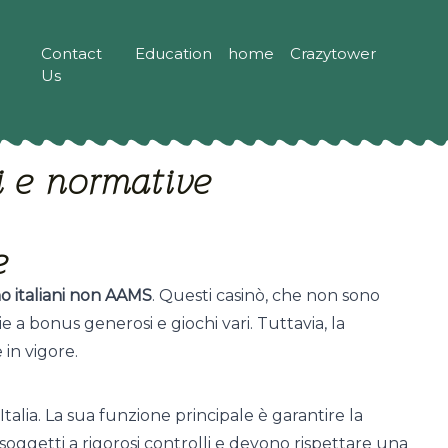
Contact
Education
home
Crazytower
Us
i e normative
e
no italiani non AAMS
. Questi casinò, che non sono
a bonus generosi e giochi vari. Tuttavia, la
in vigore.
alia. La sua funzione principale è garantire la
 soggetti a rigorosi controlli e devono rispettare una