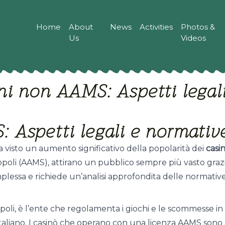
Home
About
News
Activities
Photos &
Us
Videos
ani non AAMS: Aspetti legal
: Aspetti legali e normativ
a ha visto un aumento significativo della popolarità dei
casi
li (AAMS), attirano un pubblico sempre più vasto grazie 
plessa e richiede un’analisi approfondita delle normative 
i, è l’ente che regolamenta i giochi e le scommesse in It
rio italiano. I casinò che operano con una licenza AAMS sono