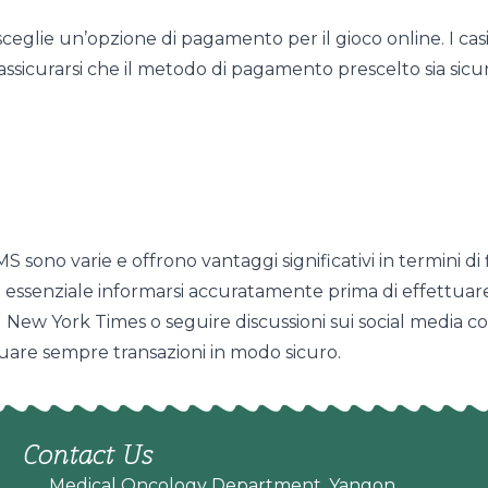
i sceglie un’opzione di pagamento per il gioco online. I 
sicurarsi che il metodo di pagamento prescelto sia sicuro
 sono varie e offrono vantaggi significativi in termini di f
essenziale informarsi accuratamente prima di effettuare 
 New York Times
o seguire discussioni sui social media 
ttuare sempre transazioni in modo sicuro.
Contact Us
Medical Oncology Department, Yangon