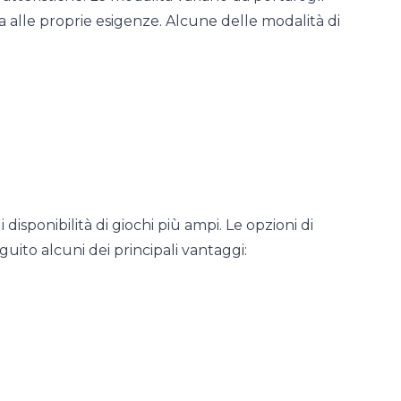
tta alle proprie esigenze. Alcune delle modalità di
disponibilità di giochi più ampi. Le opzioni di
guito alcuni dei principali vantaggi: