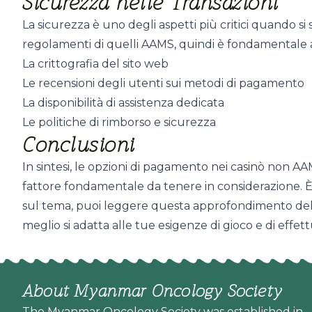
Sicurezza nelle Transazioni
La sicurezza è uno degli aspetti più critici quando s
regolamenti di quelli AAMS, quindi è fondamentale as
La crittografia del sito web
Le recensioni degli utenti sui metodi di pagamento
La disponibilità di assistenza dedicata
Le politiche di rimborso e sicurezza
Conclusioni
In sintesi, le opzioni di pagamento nei casinò non AAMS
fattore fondamentale da tenere in considerazione. È 
sul tema, puoi leggere questa
approfondimento del
meglio si adatta alle tue esigenze di gioco e di effe
About Myanmar Oncology Society
The Myanmar Oncology Society was established in