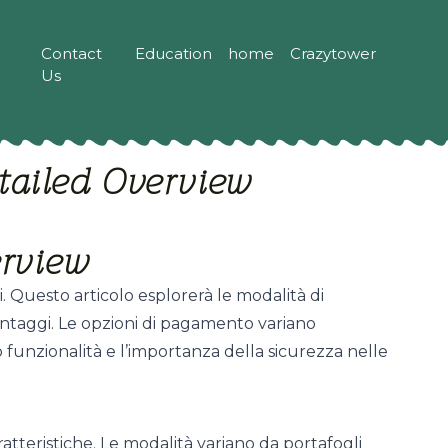
Contact
Education
home
Crazytower
Us
ailed Overview
rview
 Questo articolo esplorerà le modalità di
antaggi. Le opzioni di pagamento variano
funzionalità e l’importanza della sicurezza nelle
tteristiche. Le modalità variano da portafogli