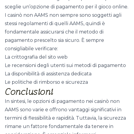
sceglie un’opzione di pagamento per il gioco online.
I casinò non AAMS non sempre sono soggetti agli
stessi regolamenti di quelli AAMS, quindi è
fondamentale assicurarsi che il metodo di
pagamento prescelto sia sicuro. È sempre
consigliabile verificare:
La crittografia del sito web
Le recensioni degli utenti sui metodi di pagamento
La disponibilità di assistenza dedicata
Le politiche di rimborso e sicurezza
Conclusioni
In sintesi, le opzioni di pagamento nei casinò non
AAMS sono varie e offrono vantaggi significativi in
termini di flessibilità e rapidità. Tuttavia, la sicurezza
rimane un fattore fondamentale da tenere in