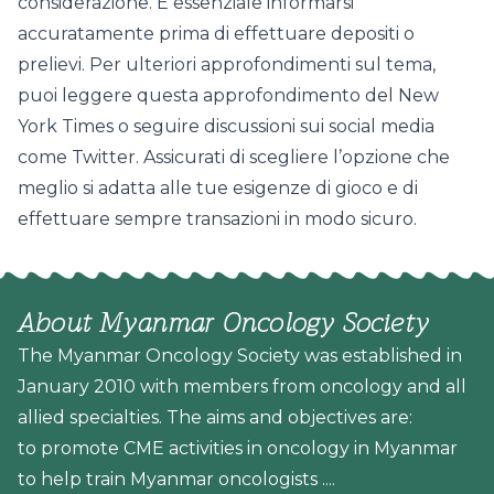
considerazione. È essenziale informarsi
accuratamente prima di effettuare depositi o
prelievi. Per ulteriori approfondimenti sul tema,
puoi leggere questa
approfondimento del New
York Times
o seguire discussioni sui social media
come
Twitter
. Assicurati di scegliere l’opzione che
meglio si adatta alle tue esigenze di gioco e di
effettuare sempre transazioni in modo sicuro.
About Myanmar Oncology Society
The Myanmar Oncology Society was established in
January 2010 with members from oncology and all
allied specialties. The aims and objectives are:
to promote CME activities in oncology in Myanmar
to help train Myanmar oncologists ....