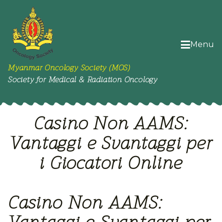
Menu
Myanmar Oncology Society (MOS)
Society for Medical & Radiation Oncology
Casino Non AAMS:
Vantaggi e Svantaggi per
i Giocatori Online
Casino Non AAMS: