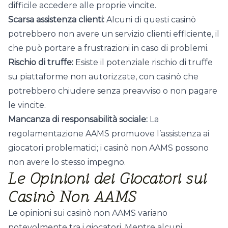
difficile accedere alle proprie vincite.
Scarsa assistenza clienti:
Alcuni di questi casinò
potrebbero non avere un servizio clienti efficiente, il
che può portare a frustrazioni in caso di problemi.
Rischio di truffe:
Esiste il potenziale rischio di truffe
su piattaforme non autorizzate, con casinò che
potrebbero chiudere senza preavviso o non pagare
le vincite.
Mancanza di responsabilità sociale:
La
regolamentazione AAMS promuove l’assistenza ai
giocatori problematici; i casinò non AAMS possono
non avere lo stesso impegno.
Le Opinioni dei Giocatori sui
Casinò Non AAMS
Le opinioni sui casinò non AAMS variano
notevolmente tra i giocatori. Mentre alcuni