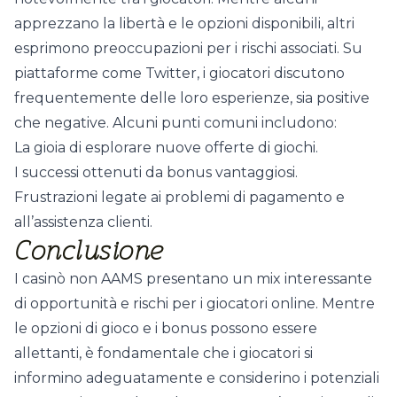
apprezzano la libertà e le opzioni disponibili, altri
esprimono preoccupazioni per i rischi associati. Su
piattaforme come
Twitter
, i giocatori discutono
frequentemente delle loro esperienze, sia positive
che negative. Alcuni punti comuni includono:
La gioia di esplorare nuove offerte di giochi.
I successi ottenuti da bonus vantaggiosi.
Frustrazioni legate ai problemi di pagamento e
all’assistenza clienti.
Conclusione
I casinò non AAMS presentano un mix interessante
di opportunità e rischi per i giocatori online. Mentre
le opzioni di gioco e i bonus possono essere
allettanti, è fondamentale che i giocatori si
informino adeguatamente e considerino i potenziali