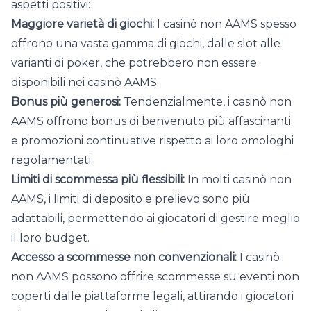
aspetti positivi:
Maggiore varietà di giochi:
I casinò non AAMS spesso
offrono una vasta gamma di giochi, dalle slot alle
varianti di poker, che potrebbero non essere
disponibili nei casinò AAMS.
Bonus più generosi:
Tendenzialmente, i casinò non
AAMS offrono bonus di benvenuto più affascinanti
e promozioni continuative rispetto ai loro omologhi
regolamentati.
Limiti di scommessa più flessibili:
In molti casinò non
AAMS, i limiti di deposito e prelievo sono più
adattabili, permettendo ai giocatori di gestire meglio
il loro budget.
Accesso a scommesse non convenzionali:
I casinò
non AAMS possono offrire scommesse su eventi non
coperti dalle piattaforme legali, attirando i giocatori