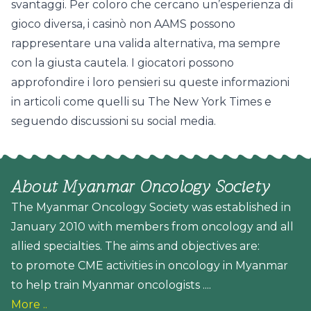
svantaggi. Per coloro che cercano un’esperienza di
gioco diversa, i casinò non AAMS possono
rappresentare una valida alternativa, ma sempre
con la giusta cautela. I giocatori possono
approfondire i loro pensieri su queste informazioni
in articoli come quelli su
The New York Times
e
seguendo discussioni su social media.
About Myanmar Oncology Society
The Myanmar Oncology Society was established in
January 2010 with members from oncology and all
allied specialties. The aims and objectives are:
to promote CME activities in oncology in Myanmar
to help train Myanmar oncologists ....
More ..