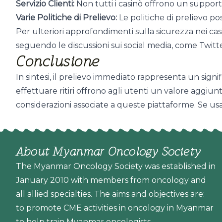
Servizio Clienti:
Non tutti i casinò offrono un support
Varie Politiche di Prelievo:
Le politiche di prelievo po
Per ulteriori approfondimenti sulla sicurezza nei casi
seguendo le discussioni sui social media, come Twitte
Conclusione
In sintesi, il prelievo immediato rappresenta un signi
effettuare ritiri offrono agli utenti un valore aggiu
considerazioni associate a queste piattaforme. Se u
About Myanmar Oncology Society
The Myanmar Oncology Society was established in
January 2010 with members from oncology and
all allied specialties. The aims and objectives are:
to promote CME activities in oncology in Myanmar
to help train Myanmar oncologists ....