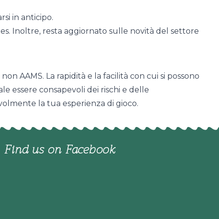
i in anticipo.
mes
. Inoltre, resta aggiornato sulle novità del settore
non AAMS. La rapidità e la facilità con cui si possono
le essere consapevoli dei rischi e delle
volmente la tua esperienza di gioco.
Find us on Facebook