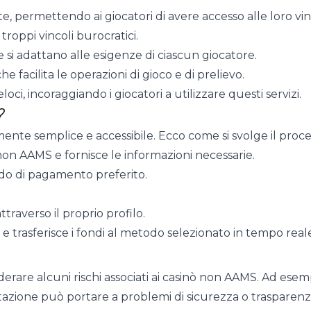
, permettendo ai giocatori di avere accesso alle loro vin
roppi vincoli burocratici.
 si adattano alle esigenze di ciascun giocatore.
e facilita le operazioni di gioco e di prelievo.
oci, incoraggiando i giocatori a utilizzare questi servizi.
?
nte semplice e accessibile. Ecco come si svolge il proce
ò non AAMS e fornisce le informazioni necessarie.
do di pagamento preferito.
ttraverso il proprio profilo.
a e trasferisce i fondi al metodo selezionato in tempo real
rare alcuni rischi associati ai casinò non AAMS. Ad esem
ione può portare a problemi di sicurezza o trasparenz