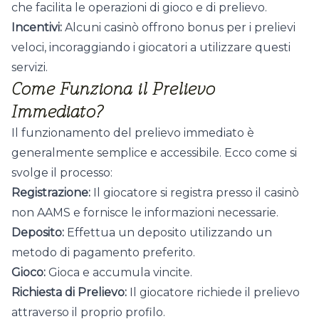
che facilita le operazioni di gioco e di prelievo.
Incentivi:
Alcuni casinò offrono bonus per i prelievi
veloci, incoraggiando i giocatori a utilizzare questi
servizi.
Come Funziona il Prelievo
Immediato?
Il funzionamento del prelievo immediato è
generalmente semplice e accessibile. Ecco come si
svolge il processo:
Registrazione:
Il giocatore si registra presso il casinò
non AAMS e fornisce le informazioni necessarie.
Deposito:
Effettua un deposito utilizzando un
metodo di pagamento preferito.
Gioco:
Gioca e accumula vincite.
Richiesta di Prelievo:
Il giocatore richiede il prelievo
attraverso il proprio profilo.