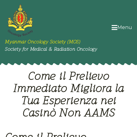
Menu
Myanmar Oncology Society (MOS)
Society for Medical & Radiation Oncology
Come il Prelievo
Immediato Migliora la
Tua Esperienza nei
Casinò Non AAMS