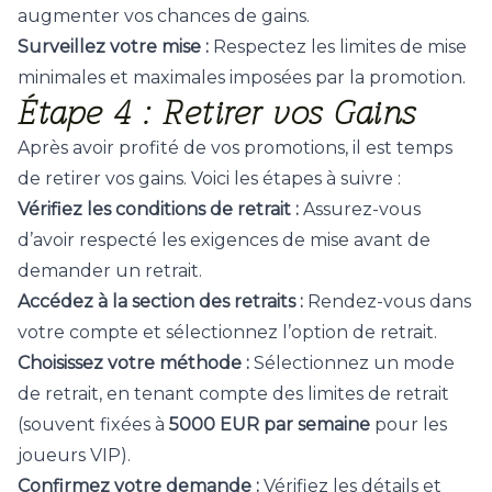
augmenter vos chances de gains.
Surveillez votre mise :
Respectez les limites de mise
minimales et maximales imposées par la promotion.
Étape 4 : Retirer vos Gains
Après avoir profité de vos promotions, il est temps
de retirer vos gains. Voici les étapes à suivre :
Vérifiez les conditions de retrait :
Assurez-vous
d’avoir respecté les exigences de mise avant de
demander un retrait.
Accédez à la section des retraits :
Rendez-vous dans
votre compte et sélectionnez l’option de retrait.
Choisissez votre méthode :
Sélectionnez un mode
de retrait, en tenant compte des limites de retrait
(souvent fixées à
5000 EUR par semaine
pour les
joueurs VIP).
Confirmez votre demande :
Vérifiez les détails et