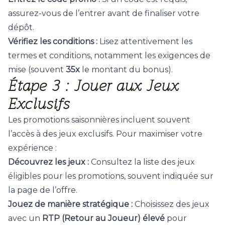
assurez-vous de l’entrer avant de finaliser votre
dépôt.
Vérifiez les conditions :
Lisez attentivement les
termes et conditions, notamment les exigences de
mise (souvent
35x
le montant du bonus).
Étape 3 : Jouer aux Jeux
Exclusifs
Les promotions saisonnières incluent souvent
l’accès à des jeux exclusifs. Pour maximiser votre
expérience :
Découvrez les jeux :
Consultez la liste des jeux
éligibles pour les promotions, souvent indiquée sur
la page de l’offre.
Jouez de manière stratégique :
Choisissez des jeux
avec un
RTP (Retour au Joueur) élevé
pour