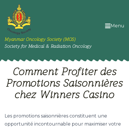
Menu
Myanmar Oncology Society (MOS)
Society for Medical & Radiation Oncology
Comment Profiter des
Promotions Saisonnières
chez Winners Casino
Les promotions saisonnières constituent une
opportunité incontournable pour maximiser votre