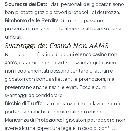
Sicurezza dei Dati:
I dati personali dei giocatori sono
ben protetti grazie a severi protocolli di sicurezza.
Rimborso delle Perdita:
Gli utenti possono
presentare reclami più facilmente attraverso canali
ufficiali.
Svantaggi dei Casinò Non AAMS
Nonostante il fascino di alcuni
elenco casino non
aams
, esistono anche evidenti svantaggi. I casinò
non regolamentati possono tentare di attrarre
giocatori con bonus allettanti e promozioni, ma
presentano anche rischi elevati. Ecco alcuni
svantaggi da considerare:
Rischio di Truffe:
La mancanza di regolazione può
portare a pratiche commerciali non etiche.
Mancanza di Protezione:
I giocatori potrebbero non
avere alcuna copertura legale in caso di conflitti.