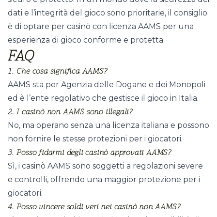
dati e l’integrità del gioco sono prioritarie, il consiglio
è di optare per casinò con licenza AAMS per una
esperienza di gioco conforme e protetta.
FAQ
1. Che cosa significa AAMS?
AAMS sta per Agenzia delle Dogane e dei Monopoli
ed è l’ente regolativo che gestisce il gioco in Italia.
2. I casinò non AAMS sono illegali?
No, ma operano senza una licenza italiana e possono
non fornire le stesse protezioni per i giocatori.
3. Posso fidarmi degli casinò approvati AAMS?
Sì, i casinò AAMS sono soggetti a regolazioni severe
e controlli, offrendo una maggior protezione per i
giocatori.
4. Posso vincere soldi veri nei casinò non AAMS?