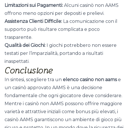
Limitazioni sui Pagamenti:
Alcuni casinò non AAMS
offrono meno opzioni per depositi e prelievi.
Assistenza Clienti Difficile:
La comunicazione con il
supporto può risultare complicata e poco
trasparente.
Qualità dei Giochi:
I giochi potrebbero non essere
testati per l’imparzialità, portando a risultati
inaspettati.
Conclusione
In sintesi, scegliere tra un
elenco casino non aams
e
un casinò approvato AAMS è una decisione
fondamentale che ogni giocatore deve considerare.
Mentre i casinò non AAMS possono offrire maggiore
varietà e attrattive iniziali come bonus più elevati, i
casinò AAMS garantiscono un ambiente di gioco più
sicuro e protetto. In un mondo dove la sicurezza dei