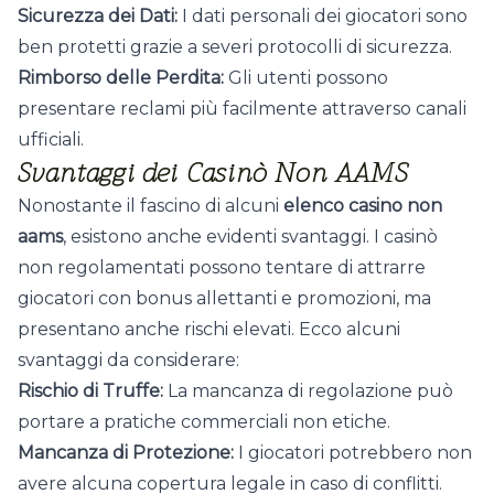
Sicurezza dei Dati:
I dati personali dei giocatori sono
ben protetti grazie a severi protocolli di sicurezza.
Rimborso delle Perdita:
Gli utenti possono
presentare reclami più facilmente attraverso canali
ufficiali.
Svantaggi dei Casinò Non AAMS
Nonostante il fascino di alcuni
elenco casino non
aams
, esistono anche evidenti svantaggi. I casinò
non regolamentati possono tentare di attrarre
giocatori con bonus allettanti e promozioni, ma
presentano anche rischi elevati. Ecco alcuni
svantaggi da considerare:
Rischio di Truffe:
La mancanza di regolazione può
portare a pratiche commerciali non etiche.
Mancanza di Protezione:
I giocatori potrebbero non
avere alcuna copertura legale in caso di conflitti.