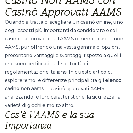
Casino Non AAMS con
Casinò Approvati AAMS
Quando si tratta di scegliere un casinò online, uno
degli aspetti più importanti da considerare è se il
casinò è approvato dall’AAMS o meno. I casinò non
AAMS, pur offrendo una vasta gamma di opzioni,
presentano vantaggi e svantaggi rispetto a quelli
che sono certificati dalle autorità di
regolamentazione italiane. In questo articolo,
esploreremo le differenze principali tra gli
elenco
casino non aams
e i casinò approvati AAMS,
analizzando le loro caratteristiche, la sicurezza, la
varietà di giochi e molto altro.
Cos’è l’AAMS e la sua
Importanza