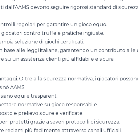
ati dall’AAMS devono seguire rigorosi standard di sicurezz
trolli regolari per garantire un gioco equo.
giocatori contro truffe e pratiche ingiuste.
mpia selezione di giochi certificati.
n base alle leggi italiane, garantendo un contributo alle
su un’assistenza clienti più affidabile e sicura.
aggi. Oltre alla sicurezza normativa, i giocatori posson
asinò AAMS:
siano equi e trasparenti.
ettare normative su gioco responsabile.
sito e prelievo sicure e verificate.
ben protetti grazie a severi protocolli di sicurezza.
 reclami più facilmente attraverso canali ufficiali.