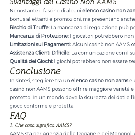
Svantaggi dei Casinò Non AAMS
Nonostante il fascino di alcuni
elenco casino non aa
bonus allettanti e promozioni, ma presentano anche r
Rischio di Truffe:
La mancanza di regolazione può por
Mancanza di Protezione:
I giocatori potrebbero non a
Limitazioni sui Pagamenti:
Alcuni casinò non AAMS off
Assistenza Clienti Difficile:
La comunicazione con il su
Qualità dei Giochi:
I giochi potrebbero non essere testa
Conclusione
In sintesi, scegliere tra un
elenco casino non aams
e 
casinò non AAMS possono offrire maggiore varietà e a
protetto. In un mondo dove la sicurezza dei dati e l’i
gioco conforme e protetta.
FAQ
1. Che cosa significa AAMS?
AAMS sta per Agenzia delle Dogane e dei Monopoli ed è