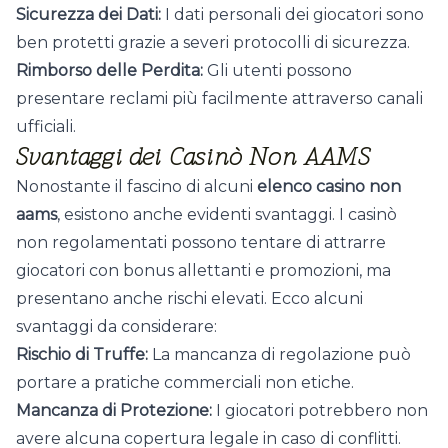
Sicurezza dei Dati:
I dati personali dei giocatori sono
ben protetti grazie a severi protocolli di sicurezza.
Rimborso delle Perdita:
Gli utenti possono
presentare reclami più facilmente attraverso canali
ufficiali.
Svantaggi dei Casinò Non AAMS
Nonostante il fascino di alcuni
elenco casino non
aams
, esistono anche evidenti svantaggi. I casinò
non regolamentati possono tentare di attrarre
giocatori con bonus allettanti e promozioni, ma
presentano anche rischi elevati. Ecco alcuni
svantaggi da considerare:
Rischio di Truffe:
La mancanza di regolazione può
portare a pratiche commerciali non etiche.
Mancanza di Protezione:
I giocatori potrebbero non
avere alcuna copertura legale in caso di conflitti.