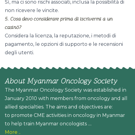
Sì, ma ci sono rischi associati, inclusa la possibilità di
non ricevere le vincite.
5. Cosa devo considerare prima di iscrivermi a un
casinò?
Considera la licenza, la reputazione, i metodi di
pagamento, le opzioni di supporto e le recensioni
degli utenti.
About Myanmar Oncology Society
The Myanmar Oncology Society was established in
January 2010 with members from oncology and all
allied specialties. The aims and objectives are:
to promote CME activities in oncology in Myanmar
to help train Myanmar oncologists ....
More ..