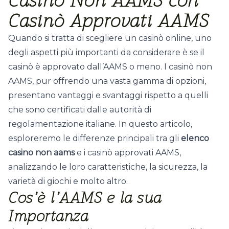
Casino Non AAMS con
Casinò Approvati AAMS
Quando si tratta di scegliere un casinò online, uno
degli aspetti più importanti da considerare è se il
casinò è approvato dall’AAMS o meno. I casinò non
AAMS, pur offrendo una vasta gamma di opzioni,
presentano vantaggi e svantaggi rispetto a quelli
che sono certificati dalle autorità di
regolamentazione italiane. In questo articolo,
esploreremo le differenze principali tra gli
elenco
casino non aams
e i casinò approvati AAMS,
analizzando le loro caratteristiche, la sicurezza, la
varietà di giochi e molto altro.
Cos’è l’AAMS e la sua
Importanza