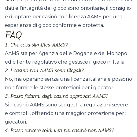
dati e l’integrità del gioco sono prioritarie, il consiglio
è di optare per casinò con licenza AAMS per una
esperienza di gioco conforme e protetta.
FAQ
1. Che cosa significa AAMS?
AAMS sta per Agenzia delle Dogane e dei Monopoli
ed è l’ente regolativo che gestisce il gioco in Italia.
2. I casinò non AAMS sono illegali?
No, ma operano senza una licenza italiana e possono
non fornire le stesse protezioni per i giocatori.
3. Posso fidarmi degli casinò approvati AAMS?
Sì, i casinò AAMS sono soggetti a regolazioni severe
e controlli, offrendo una maggior protezione per i
giocatori.
4. Posso vincere soldi veri nei casinò non AAMS?