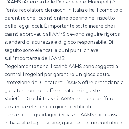
L’AAMS (Agenzia delle Dogane e dei Monopoli) è
l’ente regolatore dei giochi in Italia e ha il compito di
garantire che i casinò online operino nel rispetto
delle leggi locali. È importante sottolineare che i
casinò approvati dall’AAMS devono seguire rigorosi
standard di sicurezza e di gioco responsabile. Di
seguito sono elencati alcuni punti chiave
sull’importanza dell’AAMS:
Regolamentazione: I casinò AAMS sono soggetti a
controlli regolari per garantire un gioco equo.
Protezione del Giocatore: L’AAMS offre protezione ai
giocatori contro truffe e pratiche ingiuste.
Varietà di Giochi: I casinò AAMS tendono a offrire
un’ampia selezione di giochi certificati.
Tassazione: I guadagni dei casinò AAMS sono tassati
in base alle leggi italiane, garantendo un contributo