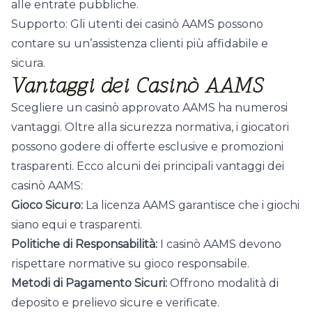
alle entrate pubbliche.
Supporto: Gli utenti dei casinò AAMS possono
contare su un’assistenza clienti più affidabile e
sicura.
Vantaggi dei Casinò AAMS
Scegliere un casinò approvato AAMS ha numerosi
vantaggi. Oltre alla sicurezza normativa, i giocatori
possono godere di offerte esclusive e promozioni
trasparenti. Ecco alcuni dei principali vantaggi dei
casinò AAMS:
Gioco Sicuro:
La licenza AAMS garantisce che i giochi
siano equi e trasparenti.
Politiche di Responsabilità:
I casinò AAMS devono
rispettare normative su gioco responsabile.
Metodi di Pagamento Sicuri:
Offrono modalità di
deposito e prelievo sicure e verificate.