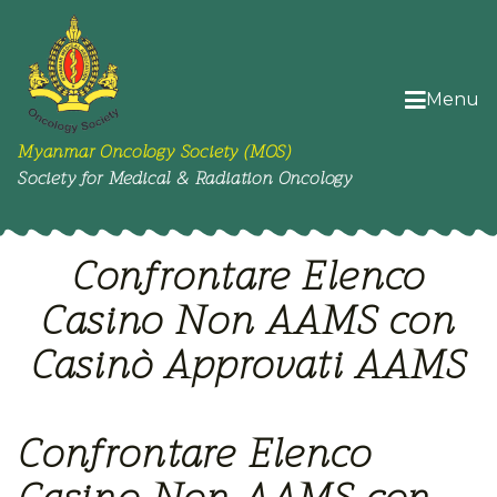
Menu
Myanmar Oncology Society (MOS)
Society for Medical & Radiation Oncology
Confrontare Elenco
Casino Non AAMS con
Casinò Approvati AAMS
Confrontare Elenco