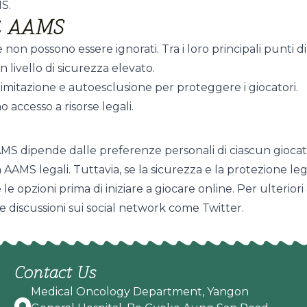
S.
ti AAMS
e non possono essere ignorati. Tra i loro principali punti d
livello di sicurezza elevato.
imitazione e autoesclusione per proteggere i giocatori.
o accesso a risorse legali.
i AAMS dipende dalle preferenze personali di ciascun gioca
AAMS legali. Tuttavia, se la sicurezza e la protezione lega
le opzioni prima di iniziare a giocare online. Per ulteri
e discussioni sui social network come
Twitter
.
Contact Us
Medical Oncology Department, Yangon