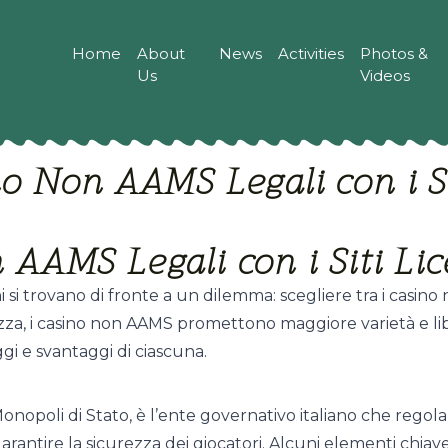
Home
About
News
Activities
Photos &
Us
Videos
no Non AAMS Legali con i S
 AAMS Legali con i Siti Li
ni si trovano di fronte a un dilemma: scegliere tra i casino 
za, i casino non AAMS promettono maggiore varietà e lib
gi e svantaggi di ciascuna.
oli di Stato, è l’ente governativo italiano che regola il
rantire la sicurezza dei giocatori. Alcuni elementi chia