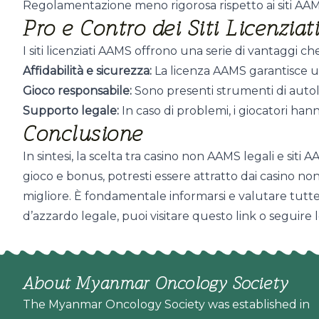
Regolamentazione meno rigorosa rispetto ai siti AAM
Pro e Contro dei Siti Licenzia
I siti licenziati AAMS offrono una serie di vantaggi ch
Affidabilità e sicurezza:
La licenza AAMS garantisce un 
Gioco responsabile:
Sono presenti strumenti di autol
Supporto legale:
In caso di problemi, i giocatori hann
Conclusione
In sintesi, la scelta tra casino non AAMS legali e sit
gioco e bonus, potresti essere attratto dai casino non 
migliore. È fondamentale informarsi e valutare tutte 
d’azzardo legale, puoi visitare
questo link
o seguire l
About Myanmar Oncology Society
The Myanmar Oncology Society was established in