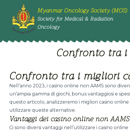
Myanmar Oncology Society (MOS)
Society for Medical & Radiation
Oncology
Confronto tra 
Confronto tra i migliori
Nell’anno 2023, i casino online non AAMS sono divent
un’ampia gamma di giochi, bonus vantaggiosi e spess
questo articolo, analizzeremo i migliori casino onlin
utilizzare queste alternative.
Vantaggi dei casino online non AAMS
Ci sono diversi vantaggi nell’utilizzare i casino onlin