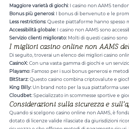
Maggiore varietà di giochi:
I casino non AAMS tendono a
Bonus più generosi:
I bonus di benvenuto e le promozi
Less restrictions:
Queste piattaforme hanno spesso meno
Accessibilità globale:
I casino non AAMS sono accessibi
Servizio clienti migliorato:
Molti di questi casino sono 
I migliori casino online non AAMS de
Di seguito, troverai un elenco dei migliori casino onl
CasinoX:
Con una vasta gamma di giochi e un servizio 
Playamo:
Famoso per i suoi bonus generosi e metodi d
BitStarz:
Questo casino combina criptovalute e giochi 
King Billy:
Un brand noto per la sua piattaforma user-fr
Cloudbet:
Specializzato in scommesse sportive e gioc
Considerazioni sulla sicurezza e sull’a
Quando si scelgono casino online non AAMS, è fondamen
dotato di licenze valide rilasciate da giurisdizioni ric
sicurezza e che offrano metodi di pagamento sicuri. 