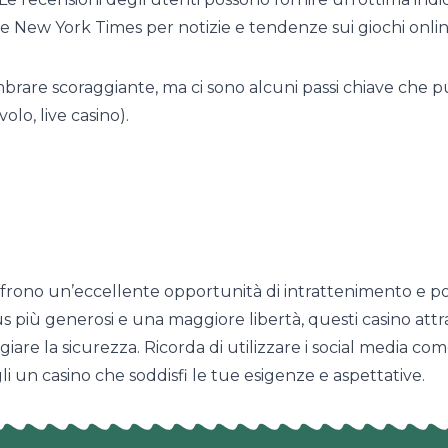
e New York Times
per notizie e tendenze sui giochi onlin
rare scoraggiante, ma ci sono alcuni passi chiave che pu
olo, live casino).
ffrono un’eccellente opportunità di intrattenimento e po
nus più generosi e una maggiore libertà, questi casino a
giare la sicurezza. Ricorda di utilizzare i social media co
i un casino che soddisfi le tue esigenze e aspettative.