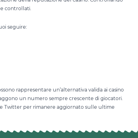
e controllati.
oi seguire:
ssono rappresentare un’alternativa valida ai casino
ttraggono un numero sempre crescente di giocatori.
me
Twitter
per rimanere aggiornato sulle ultime