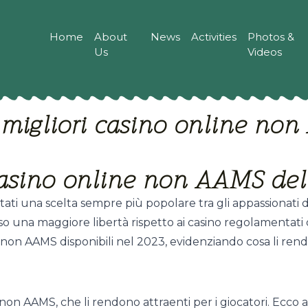
Home
About
News
Activities
Photos &
Us
Videos
i migliori casino online no
 casino online non AAMS de
ati una scelta sempre più popolare tra gli appassionati 
o una maggiore libertà rispetto ai casino regolamentati
e non AAMS disponibili nel 2023, evidenziando cosa li rend
e non AAMS, che li rendono attraenti per i giocatori. Ecco 