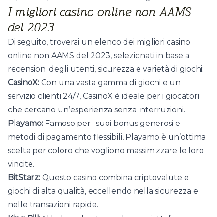
I migliori casino online non AAMS
del 2023
Di seguito, troverai un elenco dei migliori casino
online non AAMS del 2023, selezionati in base a
recensioni degli utenti, sicurezza e varietà di giochi:
CasinoX:
Con una vasta gamma di giochi e un
servizio clienti 24/7, CasinoX è ideale per i giocatori
che cercano un’esperienza senza interruzioni.
Playamo:
Famoso per i suoi bonus generosi e
metodi di pagamento flessibili, Playamo è un’ottima
scelta per coloro che vogliono massimizzare le loro
vincite.
BitStarz:
Questo casino combina criptovalute e
giochi di alta qualità, eccellendo nella sicurezza e
nelle transazioni rapide.