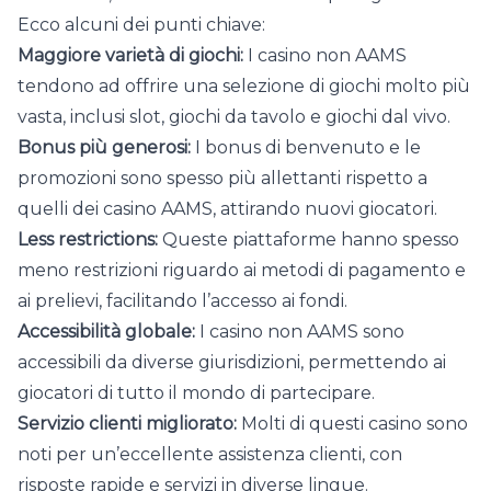
Ecco alcuni dei punti chiave:
Maggiore varietà di giochi:
I casino non AAMS
tendono ad offrire una selezione di giochi molto più
vasta, inclusi slot, giochi da tavolo e giochi dal vivo.
Bonus più generosi:
I bonus di benvenuto e le
promozioni sono spesso più allettanti rispetto a
quelli dei casino AAMS, attirando nuovi giocatori.
Less restrictions:
Queste piattaforme hanno spesso
meno restrizioni riguardo ai metodi di pagamento e
ai prelievi, facilitando l’accesso ai fondi.
Accessibilità globale:
I casino non AAMS sono
accessibili da diverse giurisdizioni, permettendo ai
giocatori di tutto il mondo di partecipare.
Servizio clienti migliorato:
Molti di questi casino sono
noti per un’eccellente assistenza clienti, con
risposte rapide e servizi in diverse lingue.