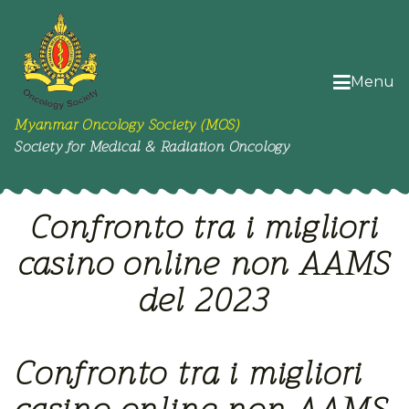
Menu
Myanmar Oncology Society (MOS)
Society for Medical & Radiation Oncology
Confronto tra i migliori
casino online non AAMS
del 2023
Confronto tra i migliori