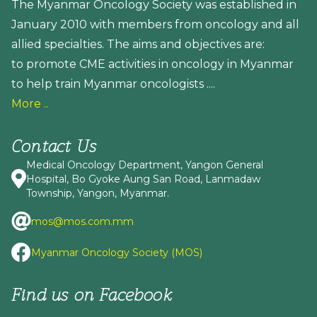
The Myanmar Oncology Society was established in
January 2010 with members from oncology and all
allied specialties. The aims and objectives are:
to promote CME activities in oncology in Myanmar
to help train Myanmar oncologists ....
More ..
Contact Us
Medical Oncology Department, Yangon General
Hospital, Bo Gyoke Aung San Road, Lanmadaw
Township, Yangon, Myanmar.
mos@mos.com.mm
Myanmar Oncology Society (MOS)
Find us on Facebook