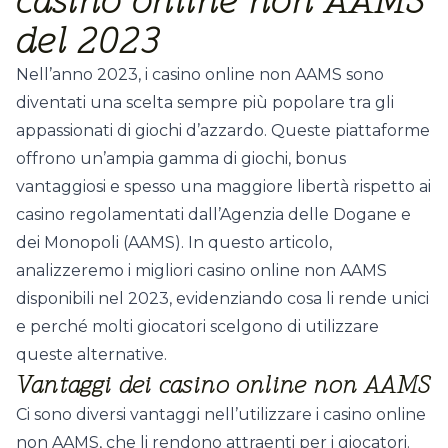
casino online non AAMS
del 2023
Nell’anno 2023, i casino online non AAMS sono
diventati una scelta sempre più popolare tra gli
appassionati di giochi d’azzardo. Queste piattaforme
offrono un’ampia gamma di giochi, bonus
vantaggiosi e spesso una maggiore libertà rispetto ai
casino regolamentati dall’Agenzia delle Dogane e
dei Monopoli (AAMS). In questo articolo,
analizzeremo i migliori casino online non AAMS
disponibili nel 2023, evidenziando cosa li rende unici
e perché molti giocatori scelgono di utilizzare
queste alternative.
Vantaggi dei casino online non AAMS
Ci sono diversi vantaggi nell’utilizzare i casino online
non AAMS, che li rendono attraenti per i giocatori.