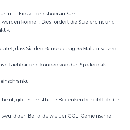
ielen und Einzahlungsboni äußern.
 werden können. Dies fördert die Spielerbindung.
ktiv.
utet, dass Sie den Bonusbetrag 35 Mal umsetzen
vollziehbar und können von den Spielern als
 einschränkt.
heint, gibt es ernsthafte Bedenken hinsichtlich der
rtrauenswürdigen Behörde wie der GGL (Gemeinsame