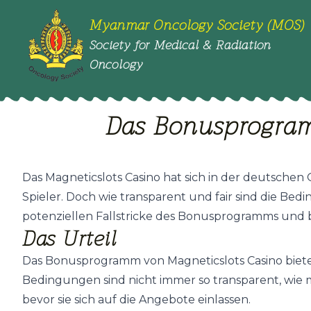
Myanmar Oncology Society (MOS)
Society for Medical & Radiation
Oncology
Das Bonusprogramm
Das Magneticslots Casino hat sich in der deutsch
Spieler. Doch wie transparent und fair sind die Bedi
potenziellen Fallstricke des Bonusprogramms und b
Das Urteil
Das Bonusprogramm von Magneticslots Casino bietet
Bedingungen sind nicht immer so transparent, wie 
bevor sie sich auf die Angebote einlassen.