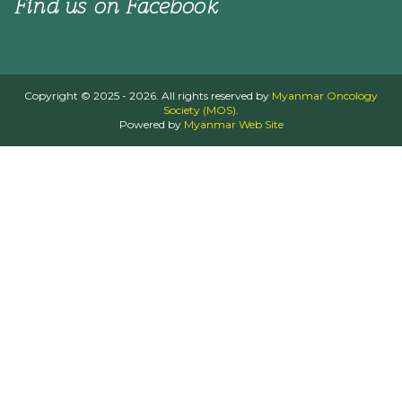
Find us on Facebook
Copyright © 2025 - 2026. All rights reserved by
Myanmar Oncology
Society (MOS)
.
Powered by
Myanmar Web Site