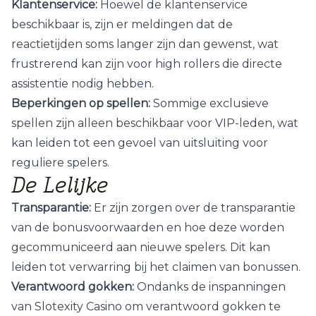
Klantenservice:
Hoewel de klantenservice
beschikbaar is, zijn er meldingen dat de
reactietijden soms langer zijn dan gewenst, wat
frustrerend kan zijn voor high rollers die directe
assistentie nodig hebben.
Beperkingen op spellen:
Sommige exclusieve
spellen zijn alleen beschikbaar voor VIP-leden, wat
kan leiden tot een gevoel van uitsluiting voor
reguliere spelers.
De Lelijke
Transparantie:
Er zijn zorgen over de transparantie
van de bonusvoorwaarden en hoe deze worden
gecommuniceerd aan nieuwe spelers. Dit kan
leiden tot verwarring bij het claimen van bonussen.
Verantwoord gokken:
Ondanks de inspanningen
van Slotexity Casino om verantwoord gokken te