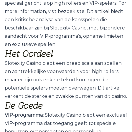
speciaal gericht is op high rollers en VIP-spelers. For
more information, visit
bezoek site
. Dit artikel biedt
een kritische analyse van de kansspelen die
beschikbaar zijn bij Slotexity Casino, met bijzondere
aandacht voor VIP-programma’s, opname limieten
en exclusieve spellen.
Het Oordeel
Slotexity Casino biedt een breed scala aan spellen
en aantrekkelijke voorwaarden voor high rollers,
maar er zijn ook enkele tekortkomingen die
potentiële spelers moeten overwegen. Dit artikel
verkent de sterke en zwakke punten van dit casino.
De Goede
VIP-programma:
Slotexity Casino biedt een exclusief
VIP-programma dat toegang geeft tot speciale
bonussen, evenementen en persoonlijke