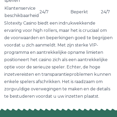
spellen
Klantenservice
24/7
Beperkt
24/7
beschikbaarheid
Slotexity Casino biedt een indrukwekkende
ervaring voor high rollers, maar het is cruciaal om
de voorwaarden en beperkingen goed te begrijpen
voordat u zich aanmeldt. Met zijn sterke VIP-
programma en aantrekkelijke opname limieten
positioneert het casino zich als een aantrekkelijke
optie voor de serieuze speler. Echter, de hoge
inzetvereisten en transparantieproblemen kunnen
enkele spelers afschrikken. Het is raadzaam om
zorgvuldige overwegingen te maken en de details
te bestuderen voordat u uw inzetten plaatst.