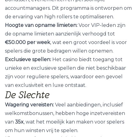
accountmanagers. Dit programma is ontworpen om
de ervaring van high rollers te optimaliseren.
Hoogte van opname limieten:
Voor VIP-leden zijn
de opname limieten aanzienlijk verhoogd tot
€50.000 per week
, wat een groot voordeel is voor
spelers die grote bedragen willen opnemen.
Exclusieve spellen:
Het casino biedt toegang tot
unieke en exclusieve spellen die niet beschikbaar
zijn voor reguliere spelers, waardoor een gevoel
van exclusiviteit en luxe ontstaat.
De Slechte
Wagering vereisten:
Veel aanbiedingen, inclusief
welkomstbonussen, hebben hoge inzetvereisten
van
35x
, wat het moeilijk kan maken voor spelers
om hun winsten vrij te spelen.