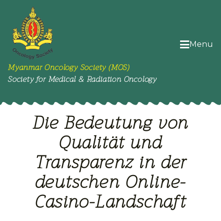
Menu
Myanmar Oncology Society (MOS)
Society for Medical & Radiation Oncology
Die Bedeutung von
Qualität und
Transparenz in der
deutschen Online-
Casino-Landschaft