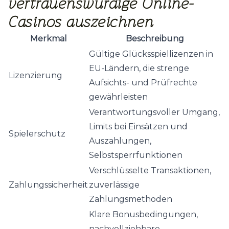
vertrauenswürdige Online-
Casinos auszeichnen
Merkmal
Beschreibung
Gültige Glücksspiellizenzen in
EU-Ländern, die strenge
Lizenzierung
Aufsichts- und Prüfrechte
gewährleisten
Verantwortungsvoller Umgang,
Limits bei Einsätzen und
Spielerschutz
Auszahlungen,
Selbstsperrfunktionen
Verschlüsselte Transaktionen,
Zahlungssicherheit
zuverlässige
Zahlungsmethoden
Klare Bonusbedingungen,
nachvollziehbare