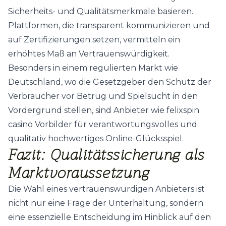
Sicherheits- und Qualitätsmerkmale basieren.
Plattformen, die transparent kommunizieren und
auf Zertifizierungen setzen, vermitteln ein
erhöhtes Maß an Vertrauenswürdigkeit.
Besonders in einem regulierten Markt wie
Deutschland, wo die Gesetzgeber den Schutz der
Verbraucher vor Betrug und Spielsucht in den
Vordergrund stellen, sind Anbieter wie felixspin
casino Vorbilder für verantwortungsvolles und
qualitativ hochwertiges Online-Glücksspiel.
Fazit: Qualitätssicherung als
Marktvoraussetzung
Die Wahl eines vertrauenswürdigen Anbieters ist
nicht nur eine Frage der Unterhaltung, sondern
eine essenzielle Entscheidung im Hinblick auf den