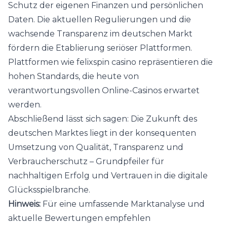
Schutz der eigenen Finanzen und persönlichen
Daten. Die aktuellen Regulierungen und die
wachsende Transparenz im deutschen Markt
fördern die Etablierung seriöser Plattformen.
Plattformen wie felixspin casino repräsentieren die
hohen Standards, die heute von
verantwortungsvollen Online-Casinos erwartet
werden.
Abschließend lässt sich sagen: Die Zukunft des
deutschen Marktes liegt in der konsequenten
Umsetzung von Qualität, Transparenz und
Verbraucherschutz – Grundpfeiler für
nachhaltigen Erfolg und Vertrauen in die digitale
Glücksspielbranche.
Hinweis:
Für eine umfassende Marktanalyse und
aktuelle Bewertungen empfehlen