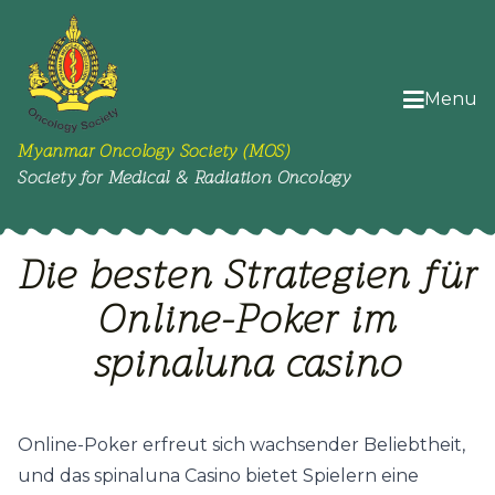
Menu
Myanmar Oncology Society (MOS)
Society for Medical & Radiation Oncology
Die besten Strategien für
Online-Poker im
spinaluna casino
Online-Poker erfreut sich wachsender Beliebtheit,
und das
spinaluna
Casino bietet Spielern eine