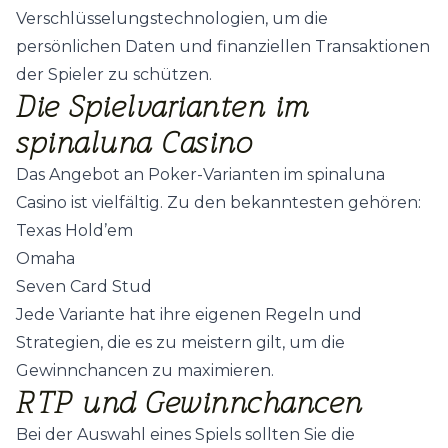
Verschlüsselungstechnologien, um die
persönlichen Daten und finanziellen Transaktionen
der Spieler zu schützen.
Die Spielvarianten im
spinaluna Casino
Das Angebot an Poker-Varianten im spinaluna
Casino ist vielfältig. Zu den bekanntesten gehören:
Texas Hold’em
Omaha
Seven Card Stud
Jede Variante hat ihre eigenen Regeln und
Strategien, die es zu meistern gilt, um die
Gewinnchancen zu maximieren.
RTP und Gewinnchancen
Bei der Auswahl eines Spiels sollten Sie die