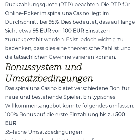
Rückzahlungsquote (RTP) beachten. Die RTP für
Online-Poker im spinaluna Casino liegt im
Durchschnitt bei
95%
. Dies bedeutet, dass auf lange
Sicht etwa
95 EUR
von
100 EUR
Einsätzen
zurückgezahlt werden. Es ist jedoch wichtig zu
bedenken, dass dies eine theoretische Zahl ist und
die tatsächlichen Gewinne variieren können.
Bonussystem und
Umsatzbedingungen
Das spinaluna Casino bietet verschiedene Boni für
neue und bestehende Spieler. Ein typisches
Willkommensangebot könnte folgendes umfassen:
100% Bonus auf die erste Einzahlung bis zu
500
EUR
35-fache Umsatzbedingungen