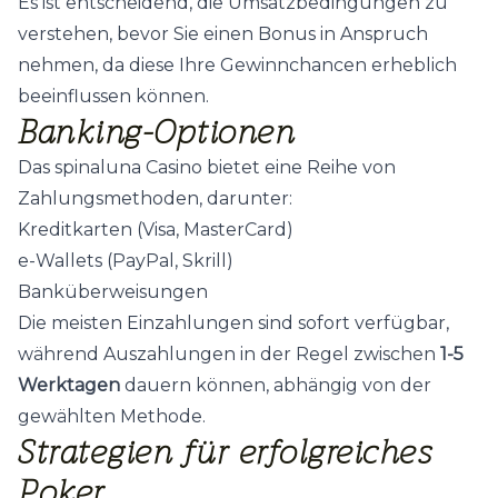
Es ist entscheidend, die Umsatzbedingungen zu
verstehen, bevor Sie einen Bonus in Anspruch
nehmen, da diese Ihre Gewinnchancen erheblich
beeinflussen können.
Banking-Optionen
Das spinaluna Casino bietet eine Reihe von
Zahlungsmethoden, darunter:
Kreditkarten (Visa, MasterCard)
e-Wallets (PayPal, Skrill)
Banküberweisungen
Die meisten Einzahlungen sind sofort verfügbar,
während Auszahlungen in der Regel zwischen
1-5
Werktagen
dauern können, abhängig von der
gewählten Methode.
Strategien für erfolgreiches
Poker