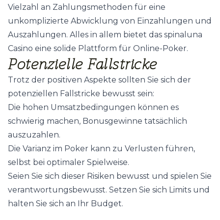
Vielzahl an Zahlungsmethoden für eine
unkomplizierte Abwicklung von Einzahlungen und
Auszahlungen. Alles in allem bietet das spinaluna
Casino eine solide Plattform für Online-Poker.
Potenzielle Fallstricke
Trotz der positiven Aspekte sollten Sie sich der
potenziellen Fallstricke bewusst sein:
Die hohen Umsatzbedingungen können es
schwierig machen, Bonusgewinne tatsächlich
auszuzahlen.
Die Varianz im Poker kann zu Verlusten führen,
selbst bei optimaler Spielweise.
Seien Sie sich dieser Risiken bewusst und spielen Sie
verantwortungsbewusst. Setzen Sie sich Limits und
halten Sie sich an Ihr Budget.