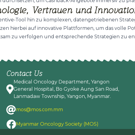
n durchsetzen, um Cashback-Angebote immersiv zu präs
nologie, Vertrauen und Innovati
entive-Tool hin zu komplexen, datengetriebenen Strate
zen hierbei auf innovative Plattformen, um das volle Po
erksam zu verfolgen und entsprechende Strategien zu en
Contact Us
Medical Oncology Department, Yangon
General Hospital, Bo Gyoke Aung San Road,
Lanmadaw Township, Yangon, Myanmar.
mos@mos.com.mm
Myanmar Oncology Society (MOS)