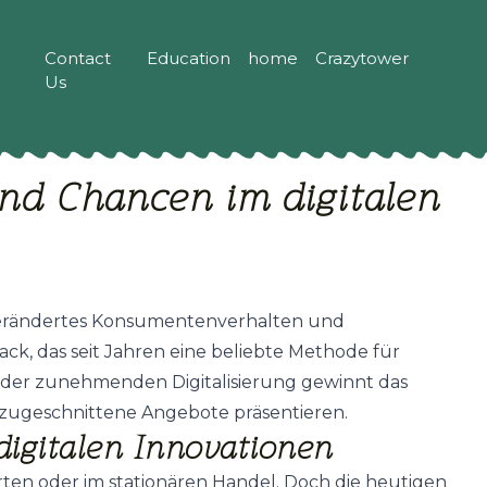
Contact
Education
home
Crazytower
Us
nd Chancen im digitalen
, verändertes Konsumentenverhalten und
k, das seit Jahren eine beliebte Methode für
 der zunehmenden Digitalisierung gewinnt das
 zugeschnittene Angebote präsentieren.
igitalen Innovationen
ten oder im stationären Handel. Doch die heutigen