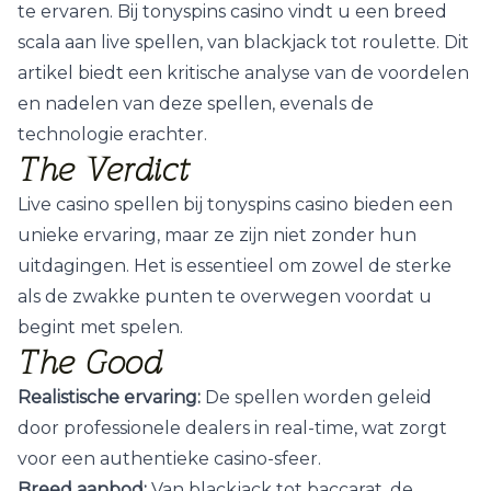
te ervaren. Bij
tonyspins casino
vindt u een breed
scala aan live spellen, van blackjack tot roulette. Dit
artikel biedt een kritische analyse van de voordelen
en nadelen van deze spellen, evenals de
technologie erachter.
The Verdict
Live casino spellen bij tonyspins casino bieden een
unieke ervaring, maar ze zijn niet zonder hun
uitdagingen. Het is essentieel om zowel de sterke
als de zwakke punten te overwegen voordat u
begint met spelen.
The Good
Realistische ervaring:
De spellen worden geleid
door professionele dealers in real-time, wat zorgt
voor een authentieke casino-sfeer.
Breed aanbod:
Van blackjack tot baccarat, de