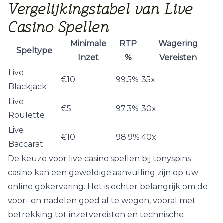
Vergelijkingstabel van Live
Casino Spellen
Minimale
RTP
Wagering
Speltype
Inzet
%
Vereisten
Live
€10
99.5%
35x
Blackjack
Live
€5
97.3%
30x
Roulette
Live
€10
98.9%
40x
Baccarat
De keuze voor live casino spellen bij tonyspins
casino kan een geweldige aanvulling zijn op uw
online gokervaring. Het is echter belangrijk om de
voor- en nadelen goed af te wegen, vooral met
betrekking tot inzetvereisten en technische