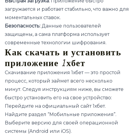
Быстрая загрузка:
Приложение быстро
загружается и работает стабильно, что важно для
моментальных ставок.
Безопасность:
Данные пользователей
защищены, а сама платформа использует
современные технологии шифрования.
Как скачать и установить
приложение 1хбет
Скачивание приложения 1хбет — это простой
процесс, который займет всего несколько
минут. Следуя инструкциям ниже, вы сможете
быстро установить его на свое устройство:
Перейдите на официальный сайт 1хбет.
Найдите раздел “Мобильные приложения”.
Выберите версию для своей операционной
системы (Android или iOS).