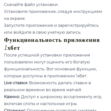
Скачайте файл установки.
Установите приложение, следуя инструкциям
на экране.
Запустите приложение и зарегистрируйтесь
или войдите в свою учетную запись.
Функциональность приложения
1хбет
После успешной установки приложения
пользователи могут оценить его богатую
функциональность. Вот основные функции,
которые доступны в приложении 1хбет:
Live-ставки:
Возможность делать ставки в
реальном времени во время матчей.
Казино:
Доступ к широкому ассортименту игр,
включая слоты и настольные игры.
Стриминг:
Приложение позволяет смотреть