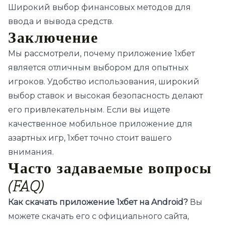
Широкий выбор финансовых методов для
ввода и вывода средств.
Заключение
Мы рассмотрели, почему приложение 1хбет
является отличным выбором для опытных
игроков. Удобство использования, широкий
выбор ставок и высокая безопасность делают
его привлекательным. Если вы ищете
качественное мобильное приложение для
азартных игр, 1хбет точно стоит вашего
внимания.
Часто задаваемые вопросы
(FAQ)
Как скачать приложение 1хбет на Android?
Вы
можете скачать его с официального сайта,