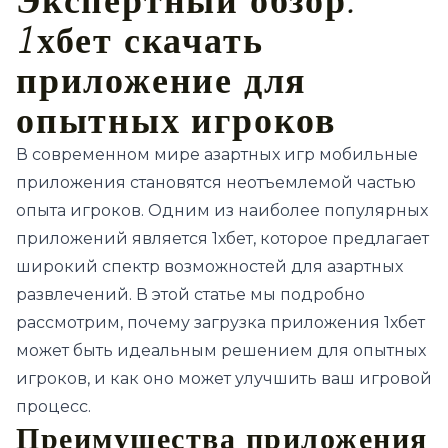
Экспертный обзор:
1хбет скачать
приложение для
опытных игроков
В современном мире азартных игр мобильные
приложения становятся неотъемлемой частью
опыта игроков. Одним из наиболее популярных
приложений является 1хбет, которое предлагает
широкий спектр возможностей для азартных
развлечений. В этой статье мы подробно
рассмотрим, почему загрузка приложения 1хбет
может быть идеальным решением для опытных
игроков, и как оно может улучшить ваш игровой
процесс.
Преимущества приложения