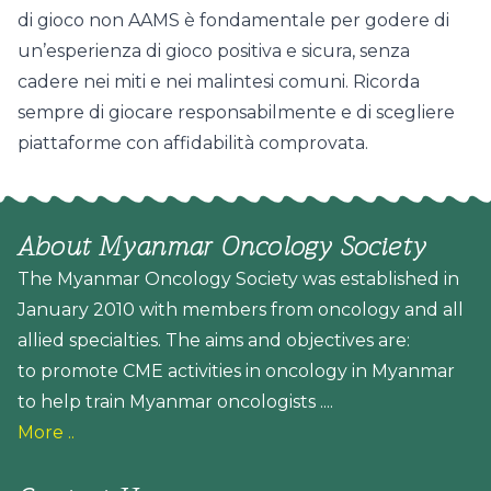
di gioco non AAMS è fondamentale per godere di
un’esperienza di gioco positiva e sicura, senza
cadere nei miti e nei malintesi comuni. Ricorda
sempre di giocare responsabilmente e di scegliere
piattaforme con affidabilità comprovata.
About Myanmar Oncology Society
The Myanmar Oncology Society was established in
January 2010 with members from oncology and all
allied specialties. The aims and objectives are:
to promote CME activities in oncology in Myanmar
to help train Myanmar oncologists ....
More ..