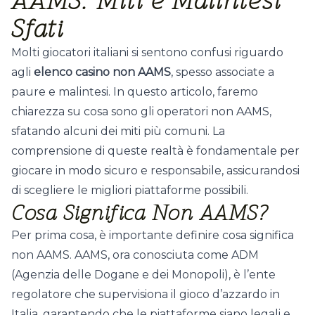
AAMS: Miti e Malintesi
Sfati
Molti giocatori italiani si sentono confusi riguardo
agli
elenco casino non AAMS
, spesso associate a
paure e malintesi. In questo articolo, faremo
chiarezza su cosa sono gli operatori non AAMS,
sfatando alcuni dei miti più comuni. La
comprensione di queste realtà è fondamentale per
giocare in modo sicuro e responsabile, assicurandosi
di scegliere le migliori piattaforme possibili.
Cosa Significa Non AAMS?
Per prima cosa, è importante definire cosa significa
non AAMS. AAMS, ora conosciuta come ADM
(Agenzia delle Dogane e dei Monopoli), è l’ente
regolatore che supervisiona il gioco d’azzardo in
Italia, garantendo che le piattaforme siano legali e