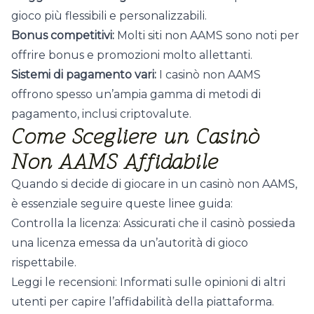
gioco più flessibili e personalizzabili.
Bonus competitivi:
Molti siti non AAMS sono noti per
offrire bonus e promozioni molto allettanti.
Sistemi di pagamento vari:
I casinò non AAMS
offrono spesso un’ampia gamma di metodi di
pagamento, inclusi criptovalute.
Come Scegliere un Casinò
Non AAMS Affidabile
Quando si decide di giocare in un casinò non AAMS,
è essenziale seguire queste linee guida:
Controlla la licenza: Assicurati che il casinò possieda
una licenza emessa da un’autorità di gioco
rispettabile.
Leggi le recensioni: Informati sulle opinioni di altri
utenti per capire l’affidabilità della piattaforma.