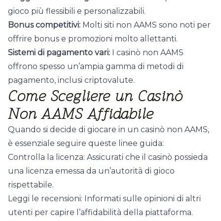
gioco più flessibili e personalizzabili.
Bonus competitivi:
Molti siti non AAMS sono noti per
offrire bonus e promozioni molto allettanti.
Sistemi di pagamento vari:
I casinò non AAMS
offrono spesso un’ampia gamma di metodi di
pagamento, inclusi criptovalute.
Come Scegliere un Casinò
Non AAMS Affidabile
Quando si decide di giocare in un casinò non AAMS,
è essenziale seguire queste linee guida:
Controlla la licenza: Assicurati che il casinò possieda
una licenza emessa da un’autorità di gioco
rispettabile.
Leggi le recensioni: Informati sulle opinioni di altri
utenti per capire l’affidabilità della piattaforma.