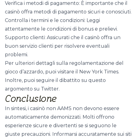
Verifica i metodi di pagamento: È importante che il
casinò offra metodi di pagamento sicuri e conosciuti.
Controlla i termini e le condizioni: Leggi
attentamente le condizioni di bonus e prelievi.
Supporto clienti: Assicurati che il casinò offra un
buon servizio clienti per risolvere eventuali
problemi.
Per ulteriori dettagli sulla regolamentazione del
gioco d’azzardo, puoi visitare il
New York Times
.
Inoltre, puoi seguire il dibattito su questo
argomento su
Twitter
.
Conclusione
In sintesi, i casinò non AAMS non devono essere
automaticamente demonizzati. Molti offrono
esperienze sicure e divertenti se si seguono le
giuste precauzioni. Informarsi accuratamente sui siti