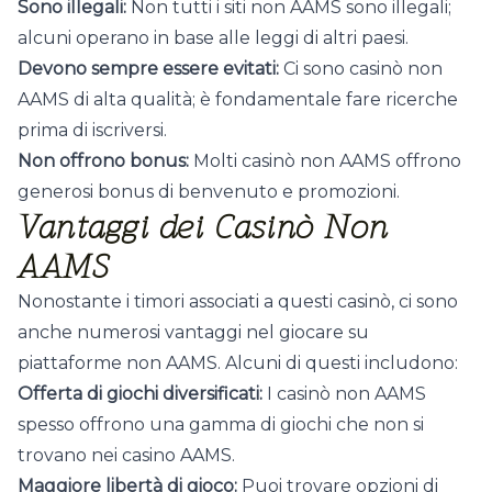
Sono illegali:
Non tutti i siti non AAMS sono illegali;
alcuni operano in base alle leggi di altri paesi.
Devono sempre essere evitati:
Ci sono casinò non
AAMS di alta qualità; è fondamentale fare ricerche
prima di iscriversi.
Non offrono bonus:
Molti casinò non AAMS offrono
generosi bonus di benvenuto e promozioni.
Vantaggi dei Casinò Non
AAMS
Nonostante i timori associati a questi casinò, ci sono
anche numerosi vantaggi nel giocare su
piattaforme non AAMS. Alcuni di questi includono:
Offerta di giochi diversificati:
I casinò non AAMS
spesso offrono una gamma di giochi che non si
trovano nei casino AAMS.
Maggiore libertà di gioco:
Puoi trovare opzioni di