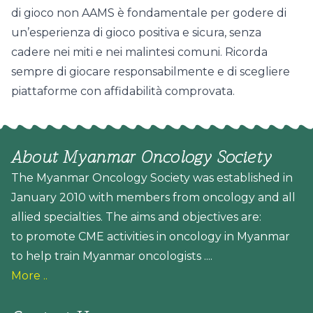
di gioco non AAMS è fondamentale per godere di
un’esperienza di gioco positiva e sicura, senza
cadere nei miti e nei malintesi comuni. Ricorda
sempre di giocare responsabilmente e di scegliere
piattaforme con affidabilità comprovata.
About Myanmar Oncology Society
The Myanmar Oncology Society was established in
January 2010 with members from oncology and all
allied specialties. The aims and objectives are:
to promote CME activities in oncology in Myanmar
to help train Myanmar oncologists ....
More ..