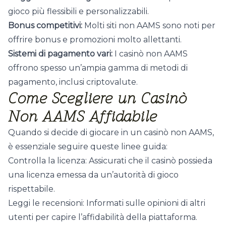
gioco più flessibili e personalizzabili.
Bonus competitivi:
Molti siti non AAMS sono noti per
offrire bonus e promozioni molto allettanti.
Sistemi di pagamento vari:
I casinò non AAMS
offrono spesso un’ampia gamma di metodi di
pagamento, inclusi criptovalute.
Come Scegliere un Casinò
Non AAMS Affidabile
Quando si decide di giocare in un casinò non AAMS,
è essenziale seguire queste linee guida:
Controlla la licenza: Assicurati che il casinò possieda
una licenza emessa da un’autorità di gioco
rispettabile.
Leggi le recensioni: Informati sulle opinioni di altri
utenti per capire l’affidabilità della piattaforma.