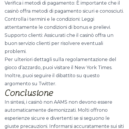
Verifica i metodi di pagamento: È importante che il
casinò offra metodi di pagamento sicuri e conosciuti.
Controlla i termini e le condizioni: Leggi
attentamente le condizioni di bonus e prelievi.
Supporto clienti: Assicurati che il casinò offra un
buon servizio clienti per risolvere eventuali
problemi.
Per ulteriori dettagli sulla regolamentazione del
gioco d’azzardo, puoi visitare il
New York Times
.
Inoltre, puoi seguire il dibattito su questo
argomento su
Twitter
.
Conclusione
In sintesi, i casinò non AAMS non devono essere
automaticamente demonizzati. Molti offrono
esperienze sicure e divertenti se si seguono le
giuste precauzioni. Informarsi accuratamente sui siti