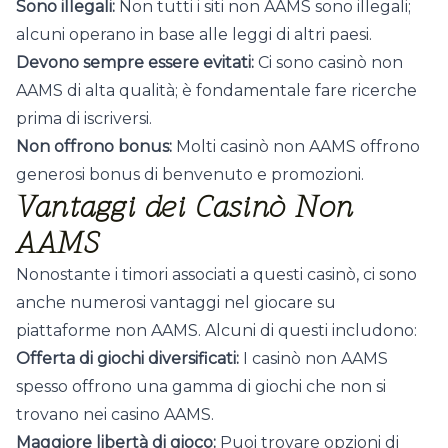
Sono illegali:
Non tutti i siti non AAMS sono illegali;
alcuni operano in base alle leggi di altri paesi.
Devono sempre essere evitati:
Ci sono casinò non
AAMS di alta qualità; è fondamentale fare ricerche
prima di iscriversi.
Non offrono bonus:
Molti casinò non AAMS offrono
generosi bonus di benvenuto e promozioni.
Vantaggi dei Casinò Non
AAMS
Nonostante i timori associati a questi casinò, ci sono
anche numerosi vantaggi nel giocare su
piattaforme non AAMS. Alcuni di questi includono:
Offerta di giochi diversificati:
I casinò non AAMS
spesso offrono una gamma di giochi che non si
trovano nei casino AAMS.
Maggiore libertà di gioco:
Puoi trovare opzioni di