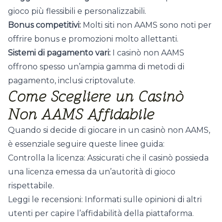
gioco più flessibili e personalizzabili.
Bonus competitivi:
Molti siti non AAMS sono noti per
offrire bonus e promozioni molto allettanti.
Sistemi di pagamento vari:
I casinò non AAMS
offrono spesso un’ampia gamma di metodi di
pagamento, inclusi criptovalute.
Come Scegliere un Casinò
Non AAMS Affidabile
Quando si decide di giocare in un casinò non AAMS,
è essenziale seguire queste linee guida:
Controlla la licenza: Assicurati che il casinò possieda
una licenza emessa da un’autorità di gioco
rispettabile.
Leggi le recensioni: Informati sulle opinioni di altri
utenti per capire l’affidabilità della piattaforma.