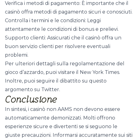
Verifica i metodi di pagamento: È importante che il
casinò offra metodi di pagamento sicuri e conosciuti.
Controlla i termini e le condizioni: Leggi
attentamente le condizioni di bonus e prelievi.
Supporto clienti: Assicurati che il casinò offra un
buon servizio clienti per risolvere eventuali
problemi.
Per ulteriori dettagli sulla regolamentazione del
gioco d’azzardo, puoi visitare il
New York Times
.
Inoltre, puoi seguire il dibattito su questo
argomento su
Twitter
.
Conclusione
In sintesi, i casinò non AAMS non devono essere
automaticamente demonizzati. Molti offrono
esperienze sicure e divertenti se si seguono le
giuste precauzioni. Informarsi accuratamente sui siti