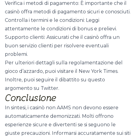
Verifica i metodi di pagamento: È importante che il
casinò offra metodi di pagamento sicuri e conosciuti.
Controlla i termini e le condizioni: Leggi
attentamente le condizioni di bonus e prelievi.
Supporto clienti: Assicurati che il casinò offra un
buon servizio clienti per risolvere eventuali
problemi.
Per ulteriori dettagli sulla regolamentazione del
gioco d’azzardo, puoi visitare il
New York Times
.
Inoltre, puoi seguire il dibattito su questo
argomento su
Twitter
.
Conclusione
In sintesi, i casinò non AAMS non devono essere
automaticamente demonizzati. Molti offrono
esperienze sicure e divertenti se si seguono le
giuste precauzioni. Informarsi accuratamente sui siti