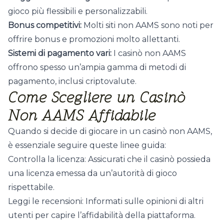
gioco più flessibili e personalizzabili.
Bonus competitivi:
Molti siti non AAMS sono noti per
offrire bonus e promozioni molto allettanti.
Sistemi di pagamento vari:
I casinò non AAMS
offrono spesso un’ampia gamma di metodi di
pagamento, inclusi criptovalute.
Come Scegliere un Casinò
Non AAMS Affidabile
Quando si decide di giocare in un casinò non AAMS,
è essenziale seguire queste linee guida:
Controlla la licenza: Assicurati che il casinò possieda
una licenza emessa da un’autorità di gioco
rispettabile.
Leggi le recensioni: Informati sulle opinioni di altri
utenti per capire l’affidabilità della piattaforma.