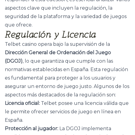
aspectos clave que incluyen la regulación, la
seguridad de la plataforma y la variedad de juegos
que ofrece.
Regulación y Licencia
Telbet casino opera bajo la supervisión de la
Dirección General de Ordenación del Juego
(DGOJ)
, lo que garantiza que cumple con las
normativas establecidas en España. Esta regulación
es fundamental para proteger a los usuarios y
asegurar un entorno de juego justo. Algunos de los
aspectos más destacados de la regulación son:
Licencia oficial:
Telbet posee una licencia válida que
le permite ofrecer servicios de juego en línea en
España.
Protección al jugador:
La DGOJ implementa