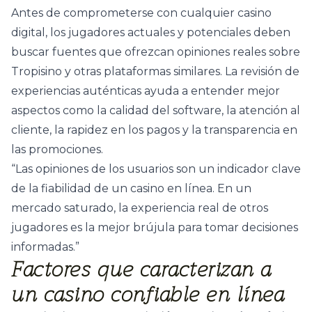
Antes de comprometerse con cualquier casino
digital, los jugadores actuales y potenciales deben
buscar fuentes que ofrezcan opiniones reales sobre
Tropisino y otras plataformas similares. La revisión de
experiencias auténticas ayuda a entender mejor
aspectos como la calidad del software, la atención al
cliente, la rapidez en los pagos y la transparencia en
las promociones.
“Las opiniones de los usuarios son un indicador clave
de la fiabilidad de un casino en línea. En un
mercado saturado, la experiencia real de otros
jugadores es la mejor brújula para tomar decisiones
informadas.”
Factores que caracterizan a
un casino confiable en línea