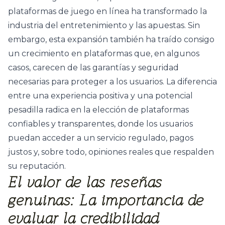
plataformas de juego en línea ha transformado la
industria del entretenimiento y las apuestas. Sin
embargo, esta expansión también ha traído consigo
un crecimiento en plataformas que, en algunos
casos, carecen de las garantías y seguridad
necesarias para proteger a los usuarios. La diferencia
entre una experiencia positiva y una potencial
pesadilla radica en la elección de plataformas
confiables y transparentes, donde los usuarios
puedan acceder a un servicio regulado, pagos
justos y, sobre todo, opiniones reales que respalden
su reputación.
El valor de las reseñas
genuinas: La importancia de
evaluar la credibilidad