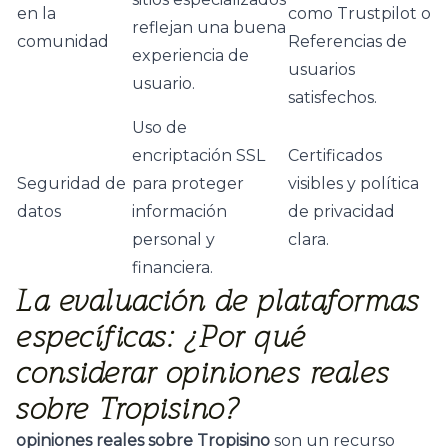
en la
como Trustpilot o
reflejan una buena
comunidad
Referencias de
experiencia de
usuarios
usuario.
satisfechos.
Uso de
encriptación SSL
Certificados
Seguridad de
para proteger
visibles y política
datos
información
de privacidad
personal y
clara.
financiera.
La evaluación de plataformas
específicas: ¿Por qué
considerar opiniones reales
sobre Tropisino?
opiniones reales sobre Tropisino
son un recurso