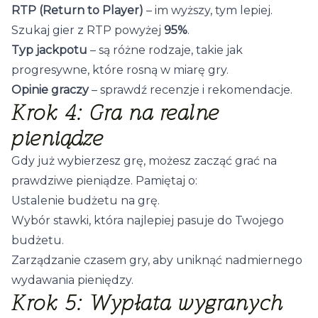
RTP (Return to Player)
– im wyższy, tym lepiej.
Szukaj gier z RTP powyżej
95%
.
Typ jackpotu
– są różne rodzaje, takie jak
progresywne, które rosną w miarę gry.
Opinie graczy
– sprawdź recenzje i rekomendacje.
Krok 4: Gra na realne
pieniądze
Gdy już wybierzesz grę, możesz zacząć grać na
prawdziwe pieniądze. Pamiętaj o:
Ustalenie budżetu na grę.
Wybór stawki, która najlepiej pasuje do Twojego
budżetu.
Zarządzanie czasem gry, aby uniknąć nadmiernego
wydawania pieniędzy.
Krok 5: Wypłata wygranych