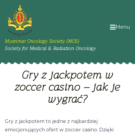
Menu
Myanmar Oncology Society (MOS)
Society for Medical & Radiation Oncology
Gry z jackpotem w
zoccer casino – jak je
wygrać?
Gry z jackpotem to jedne z najbardziej
emocjonujących ofert w zoccer casino. Dzięki