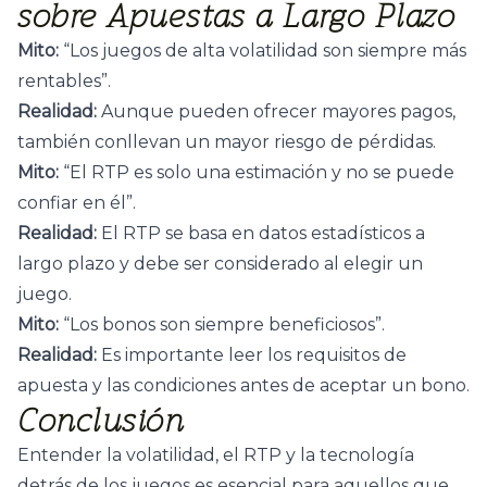
sobre Apuestas a Largo Plazo
Mito:
“Los juegos de alta volatilidad son siempre más
rentables”.
Realidad:
Aunque pueden ofrecer mayores pagos,
también conllevan un mayor riesgo de pérdidas.
Mito:
“El RTP es solo una estimación y no se puede
confiar en él”.
Realidad:
El RTP se basa en datos estadísticos a
largo plazo y debe ser considerado al elegir un
juego.
Mito:
“Los bonos son siempre beneficiosos”.
Realidad:
Es importante leer los requisitos de
apuesta y las condiciones antes de aceptar un bono.
Conclusión
Entender la volatilidad, el RTP y la tecnología
detrás de los juegos es esencial para aquellos que