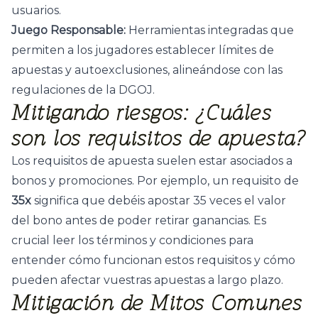
usuarios.
Juego Responsable:
Herramientas integradas que
permiten a los jugadores establecer límites de
apuestas y autoexclusiones, alineándose con las
regulaciones de la DGOJ.
Mitigando riesgos: ¿Cuáles
son los requisitos de apuesta?
Los requisitos de apuesta suelen estar asociados a
bonos y promociones. Por ejemplo, un requisito de
35x
significa que debéis apostar 35 veces el valor
del bono antes de poder retirar ganancias. Es
crucial leer los términos y condiciones para
entender cómo funcionan estos requisitos y cómo
pueden afectar vuestras apuestas a largo plazo.
Mitigación de Mitos Comunes