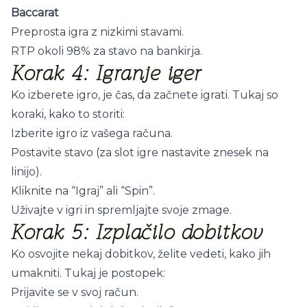
Baccarat
Preprosta igra z nizkimi stavami.
RTP okoli 98% za stavo na bankirja.
Korak 4: Igranje iger
Ko izberete igro, je čas, da začnete igrati. Tukaj so
koraki, kako to storiti:
Izberite igro iz vašega računa.
Postavite stavo (za slot igre nastavite znesek na
linijo).
Kliknite na “Igraj” ali “Spin”.
Uživajte v igri in spremljajte svoje zmage.
Korak 5: Izplačilo dobitkov
Ko osvojite nekaj dobitkov, želite vedeti, kako jih
umakniti. Tukaj je postopek:
Prijavite se v svoj račun.