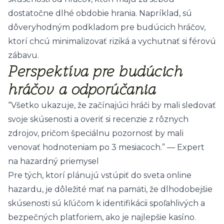
dostatočne dlhé obdobie hrania. Napríklad, sú
dôveryhodným podkladom pre budúcich hráčov,
ktorí chcú minimalizovať riziká a vychutnať si férovú
zábavu.
Perspektíva pre budúcich
hráčov a odporúčania
“Všetko ukazuje, že začínajúci hráči by mali sledovať
svoje skúsenosti a overiť si recenzie z rôznych
zdrojov, pričom špeciálnu pozornosť by mali
venovať hodnoteniam po 3 mesiacoch.” — Expert
na hazardný priemysel
Pre tých, ktorí plánujú vstúpiť do sveta online
hazardu, je dôležité mať na pamäti, že dlhodobejšie
skúsenosti sú kľúčom k identifikácii spoľahlivých a
bezpečných platforiem, ako je najlepšie kasíno.