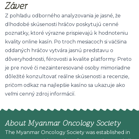
Záver
Z pohľadu odborného analyzovania je jasné, že
dlhodobé skúsenosti hráčov poskytujú cenné
poznatky, ktoré výrazne prispievajú k hodnoteniu
kvality online kasín. Po troch mesiacoch si väčšina
oddaných hráčov vytvára jasnú predstavu o
dôveryhodnosti, férovosti a kvalite platformy. Preto
je pre nové či nezainteresované osoby mimoriadne
dôležité konzultovať reálne skúsenosti a recenzie,
pričom odkaz na najlepšie kasíno sa ukazuje ako
veľmi cenný zdroj informácií.
About Myanmar Oncology Society
The Myanmar Oncology Society was established in