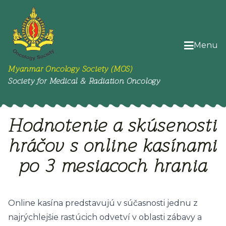
Menu
Myanmar Oncology Society (MOS)
Society for Medical & Radiation Oncology
Hodnotenie a skúsenosti
hráčov s online kasínami
po 3 mesiacoch hrania
Online kasína predstavujú v súčasnosti jednu z
najrýchlejšie rastúcich odvetví v oblasti zábavy a